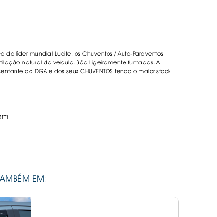
ORREFLECTORAS
DESIVOS
AVÃO EBC
REGUIÇAS
co do líder mundial Lucite, os Chuventos / Auto-Paraventos
URO PNEUS
lação natural do veículo. São Ligeiramente fumados. A
sentante da DGA e dos seus CHUVENTOS tendo o maior stock
em
TAMBÉM EM: