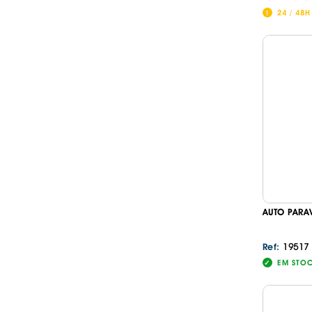
24 / 48H
AUTO PARA
19517
Ref:
EM STO