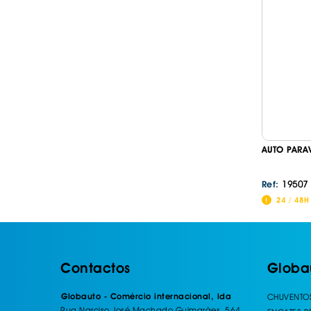
AUTO PARA
19507
Ref:
24 / 48H
Contactos
Globa
Globauto - Comércio internacional, lda
CHUVENTO
Rua Narciso José Machado Guimarães, 564