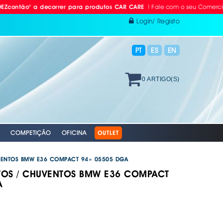
! Fale com o seu Comercial ou Lig
 a decorrer para produtos CAR CARE
Login/ Registo
PT
ES
EN
0 ARTIGO(S)
COMPETIÇÃO
OFICINA
OUTLET
VENTOS BMW E36 COMPACT 94» 05505 DGA
TOS / CHUVENTOS BMW E36 COMPACT
A
 RÁDIO
ODAS
AVÃO EBC
. PROTEÇÃO INDIVIDUAL
. PLACAS RETRORREFLECTORAS
S E BOMBAS DE AR
RACING EBC
. REFLECTORES
GAÇÄO
 EQUIPAMENTOS &
 VÁLVULAS TPMS
S + DISCOS EBC
 AUTO
XAMENTO