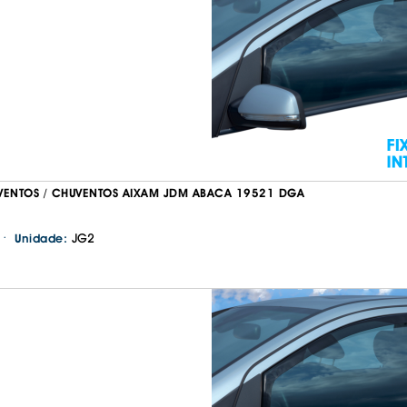
IS BORRACHA
ANAS
IS BORRACHA 3D
IS BORRACHA
IS ALCATIFA
IS ALCATIFA
AIS BORRACHA
AIS BORRACHA
VENTOS / CHUVENTOS AIXAM JDM ABACA 19521 DGA
·
JG2
Unidade: