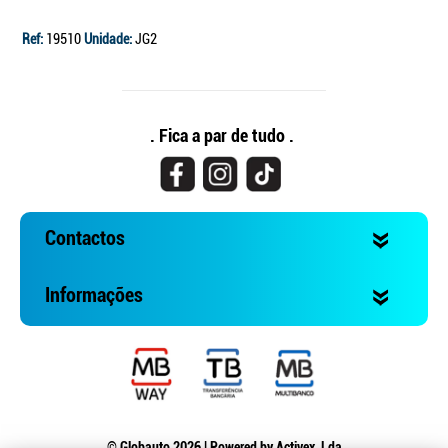
Ref:
19510
Unidade:
JG2
. Fica a par de tudo .
Contactos
Informações
© Globauto 2026 | Powered by
Activex, Lda