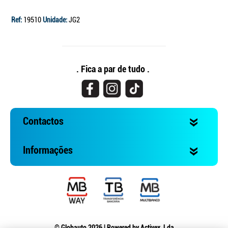
Ref:
19510
Unidade:
JG2
. Fica a par de tudo .
Contactos
Informações
© Globauto 2026 | Powered by
Activex, Lda