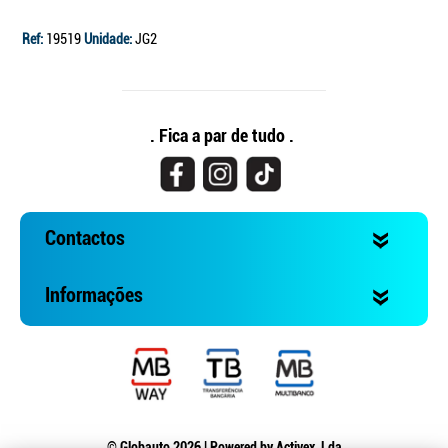
Ref:
19519
Unidade:
JG2
. Fica a par de tudo .
Contactos
Informações
© Globauto 2026 | Powered by
Activex, Lda