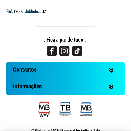
Ref:
19507
Unidade:
JG2
. Fica a par de tudo .
Contactos
Informações
© Globauto 2026 | Powered by
Activex, Lda