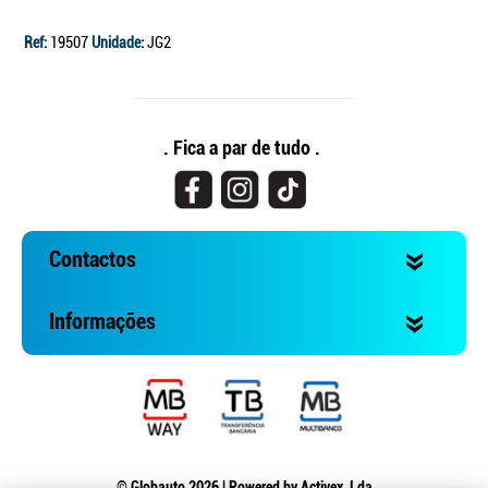
Ref:
19507
Unidade:
JG2
. Fica a par de tudo .
Contactos
Informações
© Globauto 2026 | Powered by
Activex, Lda