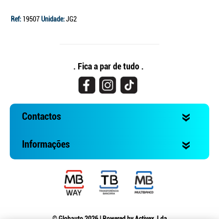
Ref:
19507
Unidade:
JG2
. Fica a par de tudo .
Contactos
Informações
© Globauto 2026 | Powered by
Activex, Lda