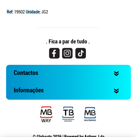
Ref:
19502
Unidade:
JG2
. Fica a par de tudo .
Contactos
Informações
© Globauto 2026 | Powered by
Activex, Lda