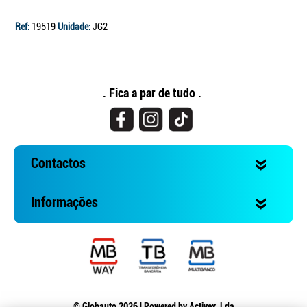
Ref:
19519
Unidade:
JG2
. Fica a par de tudo .
Contactos
Informações
© Globauto 2026 | Powered by
Activex, Lda