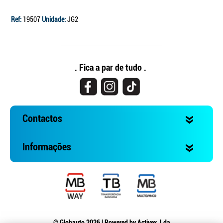
Ref:
19507
Unidade:
JG2
. Fica a par de tudo .
Contactos
Informações
© Globauto 2026 | Powered by
Activex, Lda