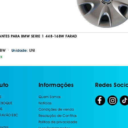
ANTES PARA BMW SERIE 1 448-16BW FARAD
·
6BW
UNI
Unidade:
CK
uto
Informações
Redes Socia
S
Quem Somos
REBOQUE
Notícias
OS
Condições de venda
TRAVÃO EBC
Resolução de Conflitos
Política de privacidade
ANTES