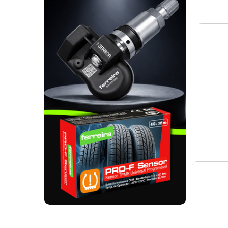
. SEGURANÇA DE CARGA
. TAPETES ORIGINA
PESADOS E CARAV
. SUPORTE BICICLETAS
. TAPETES ORIGINA
. TAMPÕES JANTES
. TAPETES ORIGINA
MALA
. TAPETES UNIVERSA
. TAPETES UNIVERSA
MALA
. TAPETES UNIVERS
. TAPETES UNIVERS
MALA