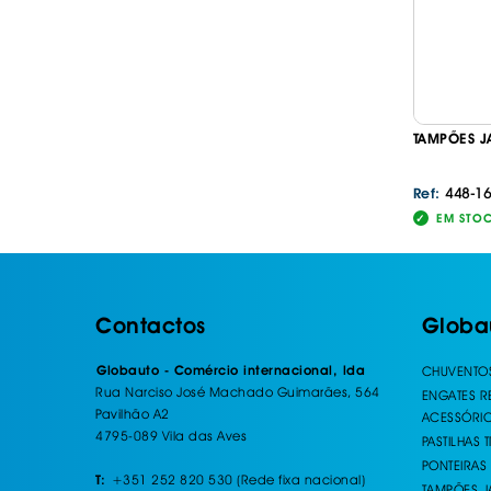
TAMPÕES J
448-1
Ref:
EM STO
Contactos
Globa
Globauto - Comércio internacional, lda
CHUVENTO
Rua Narciso José Machado Guimarães, 564
ENGATES 
Pavilhão A2
ACESSÓRI
4795-089 Vila das Aves
PASTILHAS 
PONTEIRAS
+351 252 820 530 (Rede fixa nacional)
T:
TAMPÕES J