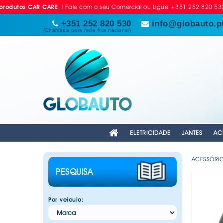
! Fale com o seu Comercial ou Ligue +351 252 820 530 ! ( Nã
 CAR CARE
+351 252 820 530
info@globauto.p
(Chamada para rede fixa nacional)
ELETRICIDADE
JANTES
AC
ACESSÓRI
PESQUISA
. ADAPTADORES ISQUEIRO E USB
. ALARGADORES JANTES
. AROS DE MATRÍCULA
. REDE PARACHOQUES / GRELHAS
. AMORTECEDORES MALA / FULLBOX
. MANÓMETROS E ACESSÓRIOS
. FECHOS CAPOT
. SPRAYS & LUBRIFICANTES
. FAROLINS
. ACESSÓRIOS BATE
. EQUIPAMENTOS VÁ
. ACESSÓRIOS VIA
. BEDLINERS
. AMBIENTADORES 
. ALARGADORES JA
. ALARMES AUTOMÓVEL
. ANILHAS PARA JANTES
. AUTOCOLANTES E SIMBOLOS
. DISCOS DE TRAVÃO EBC
. PEDAIS COMPETIÇÃO
. LÂMPADAS - HALOGÉNEO
. BATERIAS
. ANTI ROUBOS VOL
. FULL BOXS
. LIMPEZA AUTOMÓ
. BARRAS DE TEJAD
Por veículo:
JANTES
. CARCAÇAS CHAVE CARRO
. AUTOCOLANTES E SIMBOLOS
. FILTROS DE AR LAVÁVEIS
. BUZINAS
. APOIO DE BRAÇO
. GUINCHOS
. PROTEÇÕES
. ENGATES REBOQU
JANTES
. BARRAS DE TEJADILHO
. DASH CAMS
. FILTROS DE COMBUSTIVEL
. CABOS DE BATERI
. CAPAS DE PEDAIS
. HARDTOP´S
. TRATAMENTO AUT
. ESCOVAS LIMPA V