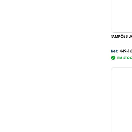
TAMPÕES J
449-1
Ref:
EM STO