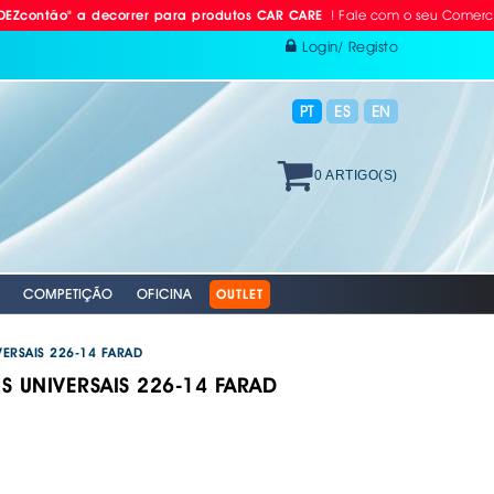
! Fale com o seu Comercial ou Li
 a decorrer para produtos CAR CARE
Login/ Registo
PT
ES
EN
0 ARTIGO(S)
COMPETIÇÃO
OFICINA
OUTLET
VERSAIS 226-14 FARAD
S UNIVERSAIS 226-14 FARAD
 RÁDIO
ODAS
AVÃO EBC
. PROTEÇÃO INDIVIDUAL
. PLACAS RETRORREFLECTORAS
S E BOMBAS DE AR
RACING EBC
. REFLECTORES
GAÇÄO
 EQUIPAMENTOS &
 VÁLVULAS TPMS
S + DISCOS EBC
 AUTO
XAMENTO