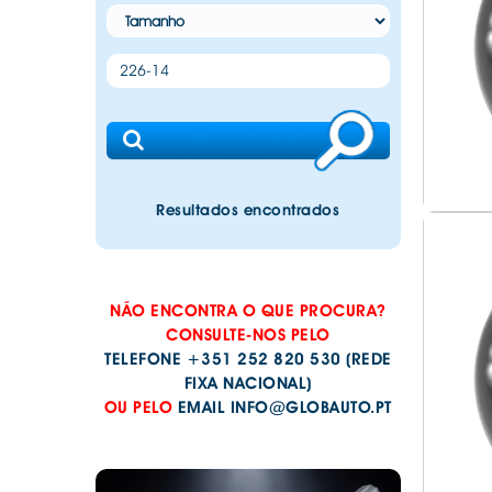
. BLOQUEADORES DE RODA
. CAPAS PARA CARROS
. FECHO CENTRAL
. KITS APOLLO RACING EBC
. CARREGADORES e
. CAPAS PARA BAN
. JANTES
. ESPELHOS RECTRO
. CANETAS TINTA PNEUS
. CAPAS PARA PNEUS
BATERIAS
. INTERRUPTORES
. KITS PASTILHAS + DISCOS EBC
. CAPAS PARA VOLA
. JANTES
. COBRE PINÇAS
. CHUVENTOS
. FARÓIS
. POWER INVERTERS
. MOLAS REBAIXAMENTO
. CINTOS SEGURAN
. JANTES
. ENGATES REBOQUE
. FARÓIS E BARRAS 
. SENSOR DE ESTACIONAMENTO
. OLEO TRAVÃO EBC BRAKES
. CORTINAS PARA 
. KITS PNEU SUPLENTE
. ENGATES REBOQUE ACESSÓRIOS
. FAROLINS
. PASTILHAS TRAVÃO EBC
. FOLES TRAVÃO M
. PARAFUSOS E PORCAS RODA
. ENGATES REBOQUE KITS ELÉTRICOS
. FAROLINS LED
. TAMPÕES COMBUSTÍVEL
. LUVAS CONDUÇÃ
. PERNOS DE SEGURANÇA
. ESCOVAS LIMPA VIDROS
. FUSIVEIS
. TUBOS TRAVÃO MALHA AÇO EBC
. MANIVELAS VIDRO
Resultados encontrados
. TAMPAS DE JANTES
. ESPELHOS RECTROVISORES
BRAKES
. LÂMPADAS - ACES
. MOCAS / MANETE
. VÁLVULAS DE JANTE
. GRADE DE TEJADILHO
. LÂMPADAS - ANGE
. MOCAS VOLANTE
. MALAS DE TEJADILHO
. LÂMPADAS - HAL
. PARA SOL CARROS
. MALAS TRASEIRAS
. LÂMPADAS - LED
NÃO ENCONTRA O QUE PROCURA?
. PELÍCULAS SOLAR
. PALAS DE RODAS
. LAMPADAS - LUZES
CONSULTE-NOS PELO
. PINOS PORTA
TELEFONE +351 252 820 530 (REDE
. PONTEIRAS
. LAMPADAS - XÉNO
. SEGURANÇA CAR
FIXA NACIONAL)
. PORTA CÃES
. MANÓMETROS E A
. TAPETES ORIGINAI
OU PELO
EMAIL
INFO@GLOBAUTO.PT
. PORTA KAYAKS
. TERMICO
. TAPETES ORIGINAI
. PORTA SKIS
PESADOS E CARAV
. PROTETOR DE PORTA CARRO
. TAPETES ORIGINA