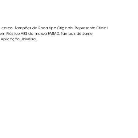
ORREFLECTORAS
DESIVOS
AVÃO EBC
REGUIÇAS
carros. Tampões de Roda tipo Originais. Represente Oficial
m Plástico ABS da marca FARAD. Tampas de Jante
. Aplicação Universal.
URO PNEUS