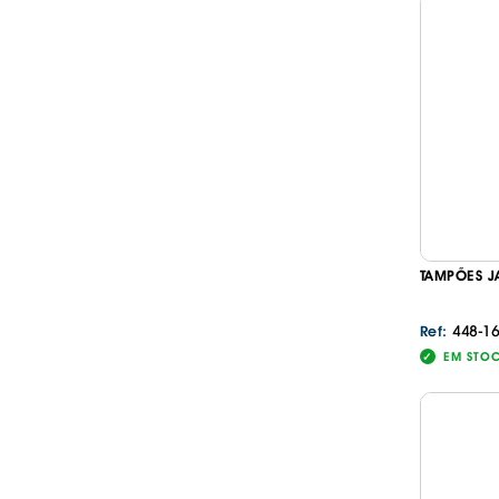
TAMPÕES J
448-1
Ref:
EM STO