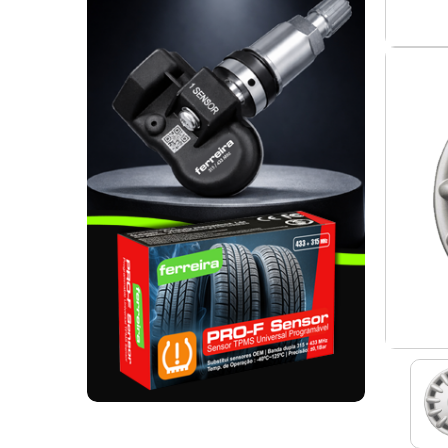
. SEGURANÇA DE CARGA
. TAPETES ORIGINA
PESADOS E CARAV
. SUPORTE BICICLETAS
. TAPETES ORIGINA
. TAMPÕES JANTES
. TAPETES ORIGINA
MALA
. TAPETES UNIVERSA
. TAPETES UNIVERSA
MALA
. TAPETES UNIVERS
. TAPETES UNIVERS
MALA