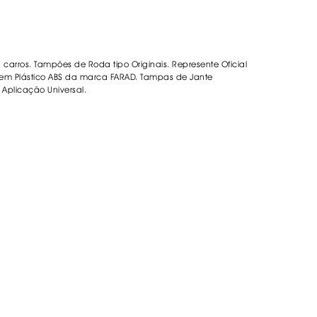
DESIVOS
AVÃO EBC
REGUIÇAS
carros. Tampões de Roda tipo Originais. Represente Oficial
m Plástico ABS da marca FARAD. Tampas de Jante
. Aplicação Universal.
URO PNEUS