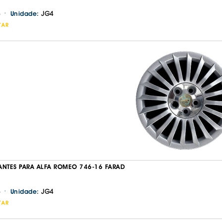
·
JG4
Unidade:
TAR
Continuar a comprar
Ir para o carrinho
ANTES PARA ALFA ROMEO 746-16 FARAD
·
JG4
Unidade:
TAR