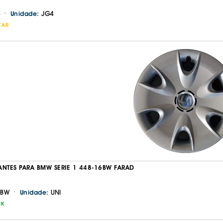
·
JG4
Unidade:
TAR
Continuar a comprar
Ir para o carrinho
ANTES PARA BMW SERIE 1 448-16BW FARAD
·
6BW
UNI
Unidade:
CK