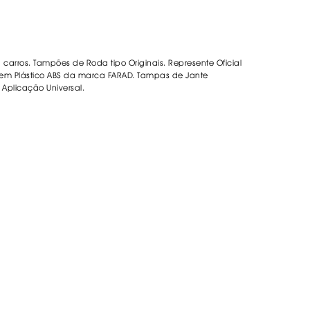
ORREFLECTORAS
DESIVOS
AVÃO EBC
REGUIÇAS
carros. Tampões de Roda tipo Originais. Represente Oficial
m Plástico ABS da marca FARAD. Tampas de Jante
. Aplicação Universal.
URO PNEUS