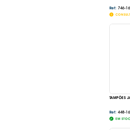
746-16
Ref:
CONSUL
TAMPÕES J
448-1
Ref:
EM STO