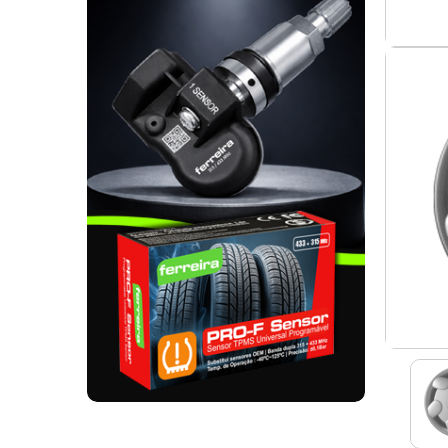
. SEGURANÇA DE CARGA
. TAPETES ORIGINA
PESADOS E CARAV
. SUPORTE BICICLETAS
. TAPETES ORIGINA
. TAMPÕES JANTES
. TAPETES ORIGINA
MALA
. TAPETES UNIVERSA
. TAPETES UNIVERSA
MALA
. TAPETES UNIVERS
. TAPETES UNIVERS
MALA