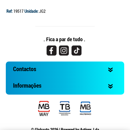
Ref:
19517
Unidade:
JG2
. Fica a par de tudo .
Contactos
Informações
© Globauto 2026 | Powered by
Activex, Lda