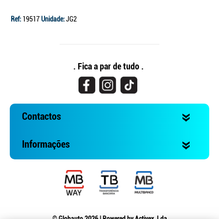
Ref:
19517
Unidade:
JG2
. Fica a par de tudo .
Contactos
Informações
© Globauto 2026 | Powered by
Activex, Lda