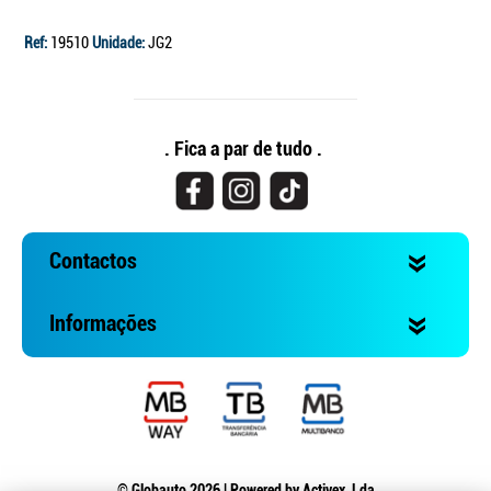
Ref:
19510
Unidade:
JG2
. Fica a par de tudo .
Contactos
Informações
© Globauto 2026 | Powered by
Activex, Lda