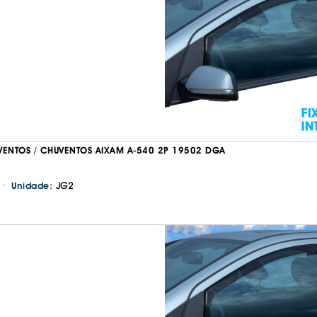
IS BORRACHA
ANAS
IS BORRACHA 3D
IS BORRACHA
IS ALCATIFA
IS ALCATIFA
AIS BORRACHA
AIS BORRACHA
VENTOS / CHUVENTOS AIXAM A-540 2P 19502 DGA
·
JG2
Unidade: