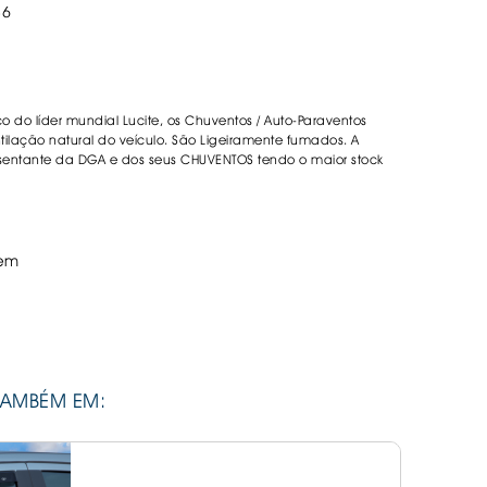
86
ORREFLECTORAS
DESIVOS
AVÃO EBC
REGUIÇAS
co do líder mundial Lucite, os Chuventos / Auto-Paraventos
URO PNEUS
lação natural do veículo. São Ligeiramente fumados. A
sentante da DGA e dos seus CHUVENTOS tendo o maior stock
em
TAMBÉM EM: