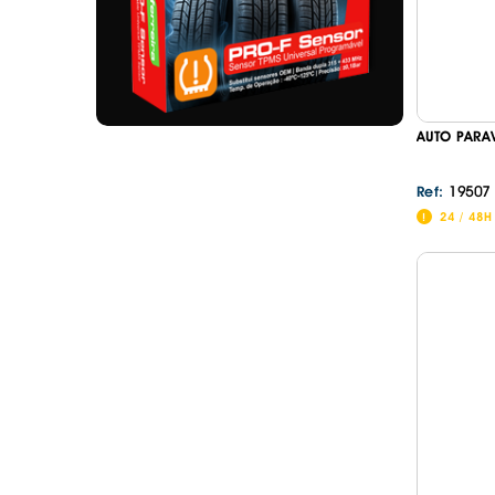
AUTO PARA
19507
Ref:
24 / 48H