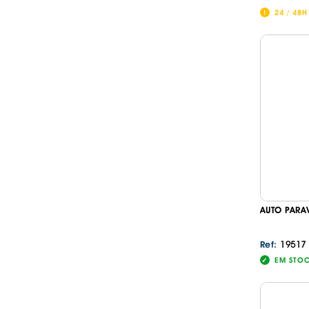
24 / 48H
AUTO PARA
19517
Ref:
EM STO