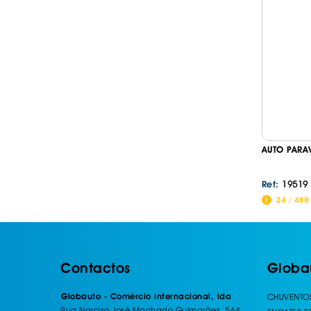
AUTO PARA
19519
Ref:
24 / 48H
Contactos
Globa
Globauto - Comércio internacional, lda
CHUVENTO
Rua Narciso José Machado Guimarães, 564