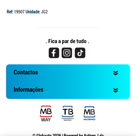
Ref:
19507
Unidade:
JG2
. Fica a par de tudo .
Contactos
Informações
© Globauto 2026 | Powered by
Activex, Lda