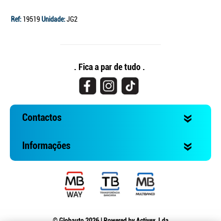
Ref:
19519
Unidade:
JG2
. Fica a par de tudo .
Contactos
Informações
© Globauto 2026 | Powered by
Activex, Lda