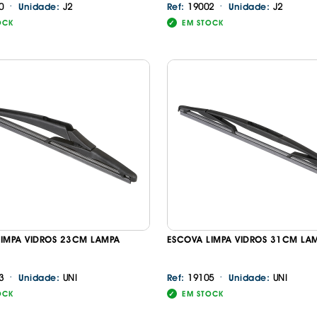
·
·
IS BORRACHA
0
J2
19002
J2
Unidade:
Ref:
Unidade:
ANAS
OCK
EM STOCK
IS BORRACHA 3D
IS BORRACHA
IS ALCATIFA
IS ALCATIFA
AIS BORRACHA
AIS BORRACHA
LIMPA VIDROS 23CM LAMPA
ESCOVA LIMPA VIDROS 31CM LA
·
·
3
UNI
19105
UNI
Unidade:
Ref:
Unidade:
OCK
EM STOCK