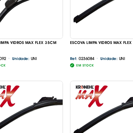
Continuar a comprar
Ir para o carrinho
IMPA VIDROS MAX FLEX 35CM
ESCOVA LIMPA VIDROS MAX FLE
·
·
092
UNI
0236084
UNI
Unidade:
Ref:
Unidade:
OCK
EM STOCK