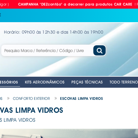
! Fale com 
CAMPANHA "DEZcontão" a decorrer para produtos CAR CARE
t
Horário: 09h00 às 12h30 e das 14h00 às 19h00
KITS AERODINÂMICOS
PEÇAS TÉCNICAS
TODO TERRENO
ESSÓRIOS
OS
CONFORTO EXTERIOR
ESCOVAS LIMPA VIDROS
VAS LIMPA VIDROS
RIAS
LVULAS TPMS
GEM
PARA CARRO
NTES
. EMERGENCIA
. EMERGENCIA
. CUBOS RODA MANUAIS
. EMERGENCIA
. CORTINAS PARA CARRO
. ANTENAS AUTO
. CHAVES DE R
. DISCOS DE TR
 LIMPA VIDROS
ANTE
VEL
ILHO
. PLACAS RETRORREFLECTORAS
. MATRÍCULAS
. MOCAS / MANETES VELOCIDADES
. AUTO RÁDIOS
. COMPRESSORE
. KITS APOLLO 
E
. REFLECTORES
. MATRÍCULAS - EQUIPAMENTOS &
. CABOS DE LI
. EQUIPAMENTOS
. KITS PASTILHA
ACESSÓRIOS
A
OMÓVEL
IDROS
. COLUNAS SOM
. FERRAMENTAS
. MOLAS REBAI