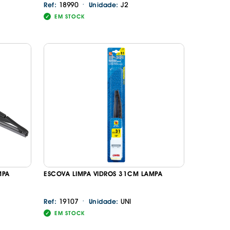
·
18990
J2
Ref:
Unidade:
EM STOCK
MPA
ESCOVA LIMPA VIDROS 31CM LAMPA
·
19107
UNI
Ref:
Unidade:
EM STOCK