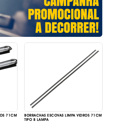
DESIVOS
AVÃO EBC
REGUIÇAS
URO PNEUS
ROS 71CM
BORRACHAS ESCOVAS LIMPA VIDROS 71CM
TIPO B LAMPA