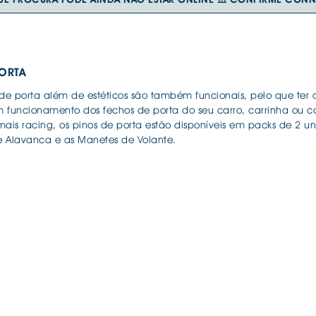
. PLACAS RETRORREFLECTORAS
 BOOSTERS
COS CARROS
VISORES
. FITA COLA E A
. PASTILHAS TR
NTE
. LUVAS
ÇA
. MACACOS E P
LED
PORTA
CARRO
. MANUTENÇÃO
ÃO
. REPARAÇÃO F
 de porta além de estéticos são também funcionais, pelo que ter
O
 funcionamento dos fechos de porta do seu carro, carrinha ou ca
mais racing, os pinos de porta estão disponíveis em packs de 2 
SÓRIOS
 Alavanca e as Manetes de Volante.
S VELOCIDADES
L EYES / BMW
OGÉNEO
ES
 DIURNAS
N e BALASTROS
GA
CESSÓRIOS
S ALCATIFA
S ALCATIFA
ANAS
IS BORRACHA