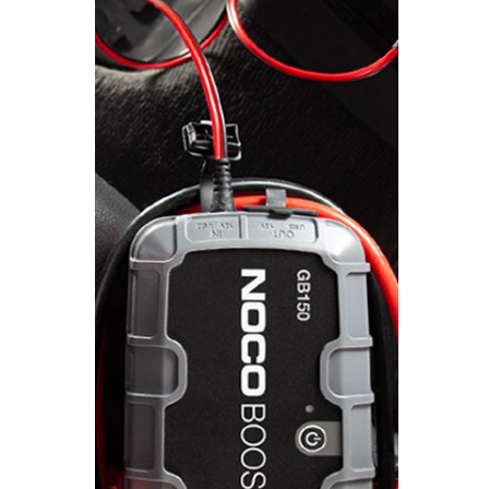
. SEGURANÇA DE CARGA
. TAPETES ORIGINA
PESADOS E CARAV
. SUPORTE BICICLETAS
. TAPETES ORIGINA
. TAMPÕES JANTES
. TAPETES ORIGINA
MALA
. TAPETES UNIVERSA
. TAPETES UNIVERSA
MALA
. TAPETES UNIVERS
. TAPETES UNIVERS
MALA