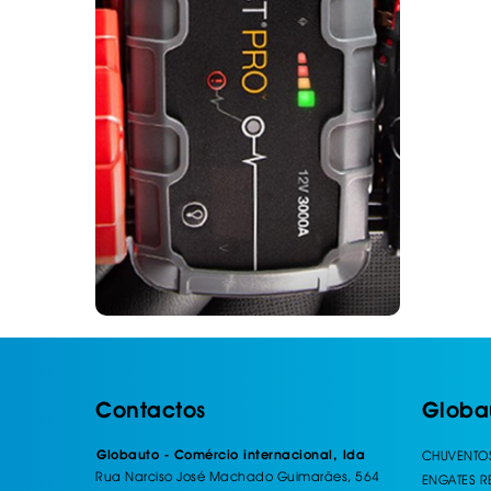
Contactos
Globa
Globauto - Comércio internacional, lda
CHUVENTO
Rua Narciso José Machado Guimarães, 564
ENGATES 