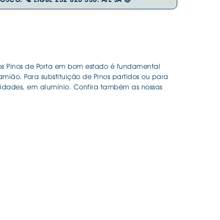
DESIVOS
AVÃO EBC
REGUIÇAS
URO PNEUS
 os Pinos de Porta em bom estado é fundamental
mião. Para substituição de Pinos partidos ou para
unidades, em alumínio. Confira também as nossas