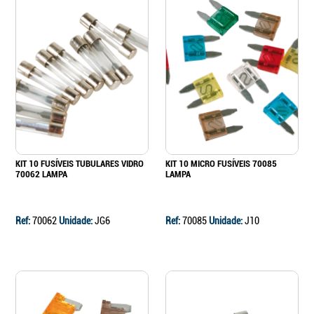
Continuar a comprar
Ir para o carrinho
KIT 10 FUSÍVEIS TUBULARES VIDRO
KIT 10 MICRO FUSÍVEIS 70085
70062 LAMPA
LAMPA
Ref:
70062
Unidade:
JG6
Ref:
70085
Unidade:
J10