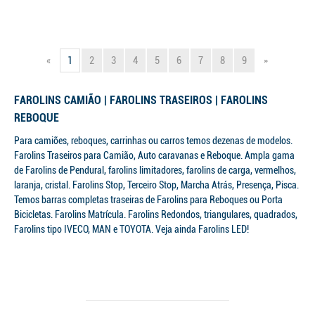
«
1
2
3
4
5
6
7
8
9
»
FAROLINS CAMIÃO | FAROLINS TRASEIROS | FAROLINS
REBOQUE
Para camiões, reboques, carrinhas ou carros temos dezenas de modelos.
Farolins Traseiros para Camião, Auto caravanas e Reboque. Ampla gama
de Farolins de Pendural, farolins limitadores, farolins de carga, vermelhos,
laranja, cristal. Farolins Stop, Terceiro Stop, Marcha Atrás, Presença, Pisca.
Temos barras completas traseiras de Farolins para Reboques ou Porta
Bicicletas. Farolins Matrícula. Farolins Redondos, triangulares, quadrados,
Farolins tipo IVECO, MAN e TOYOTA. Veja ainda Farolins LED!