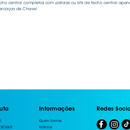
fecho central completos com pistolas ou kits de fecho central ap
arcaças de Chave!
uto
Informações
Redes Socia
S
Quem Somos
REBOQUE
Notícias