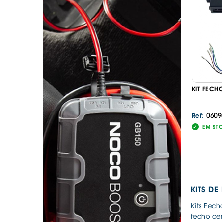
. SEGURANÇA DE CARGA
. TAPETES ORIGINA
PESADOS E CARAV
. SUPORTE BICICLETAS
. TAPETES ORIGINA
. TAMPÕES JANTES
. TAPETES ORIGINA
MALA
. TAPETES UNIVERSA
. TAPETES UNIVERSA
MALA
KIT FEC
. TAPETES UNIVERS
. TAPETES UNIVERS
MALA
0609
Ref:
EM ST
KITS D
Kits Fec
fecho ce