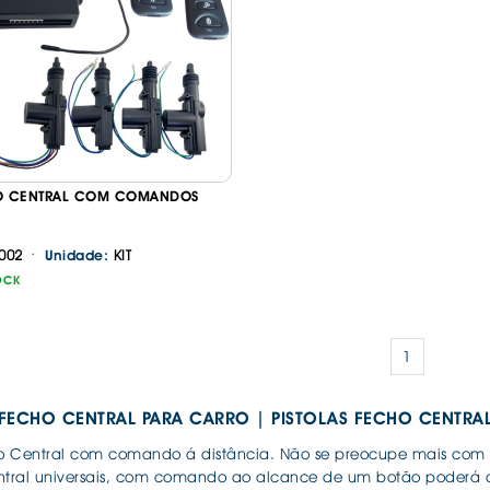
IS BORRACHA
ANAS
IS BORRACHA 3D
IS BORRACHA
IS ALCATIFA
IS ALCATIFA
Continuar a comprar
Ir para o carrinho
HO CENTRAL COM COMANDOS
AIS BORRACHA
AIS BORRACHA
·
002
KIT
Unidade:
OCK
1
E FECHO CENTRAL PARA CARRO | PISTOLAS FECHO CENT
ho Central com comando á distância. Não se preocupe mais com a 
ntral universais, com comando ao alcance de um botão poderá a