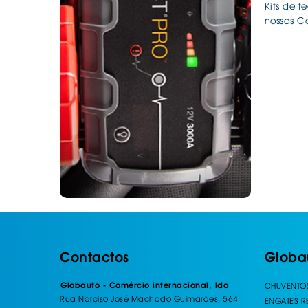
Kits de 
nossas C
Contactos
Globa
Globauto - Comércio internacional, lda
CHUVENTO
Rua Narciso José Machado Guimarães, 564
ENGATES 