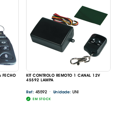
ORREFLECTORAS
DESIVOS
AVÃO EBC
REGUIÇAS
URO PNEUS
A FECHO
KIT CONTROLO REMOTO 1 CANAL 12V
45592 LAMPA
·
45592
UNI
Ref:
Unidade:
EM STOCK