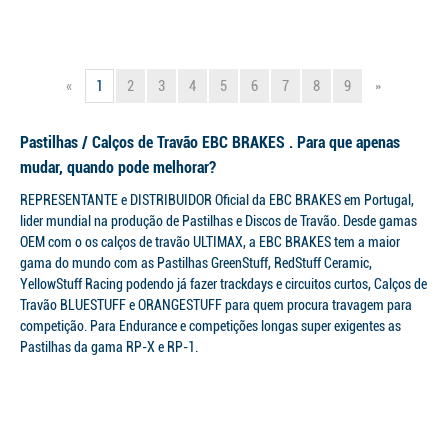
«
1
2
3
4
5
6
7
8
9
»
Pastilhas / Calços de Travão EBC BRAKES . Para que apenas
mudar, quando pode melhorar?
REPRESENTANTE e DISTRIBUIDOR Oficial da EBC BRAKES em Portugal,
lider mundial na produção de Pastilhas e Discos de Travão. Desde gamas
OEM com o os calços de travão ULTIMAX, a EBC BRAKES tem a maior
gama do mundo com as Pastilhas GreenStuff, RedStuff Ceramic,
YellowStuff Racing podendo já fazer trackdays e circuitos curtos, Calços de
Travão BLUESTUFF e ORANGESTUFF para quem procura travagem para
competição. Para Endurance e competições longas super exigentes as
Pastilhas da gama RP-X e RP-1.