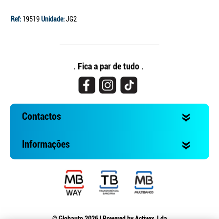
Ref:
19519
Unidade:
JG2
. Fica a par de tudo .
Contactos
Informações
© Globauto 2026 | Powered by
Activex, Lda