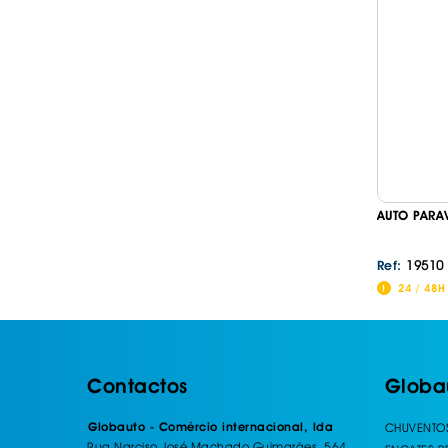
AUTO PARA
19510
Ref:
24 / 48H
Contactos
Globa
Globauto - Comércio internacional, lda
CHUVENTO
Rua Narciso José Machado Guimarães, 564