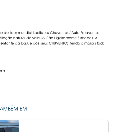
DESIVOS
AVÃO EBC
REGUIÇAS
co do líder mundial Lucite, os Chuventos / Auto-Paraventos
URO PNEUS
lação natural do veículo. São Ligeiramente fumados. A
sentante da DGA e dos seus CHUVENTOS tendo o maior stock
em
TAMBÉM EM: