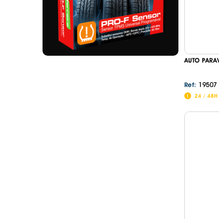
AUTO PARA
19507
Ref:
24 / 48H