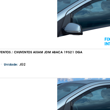
IS BORRACHA
ANAS
IS BORRACHA 3D
IS BORRACHA
IS ALCATIFA
IS ALCATIFA
AIS BORRACHA
AIS BORRACHA
VENTOS / CHUVENTOS AIXAM JDM ABACA 19521 DGA
·
JG2
Unidade: