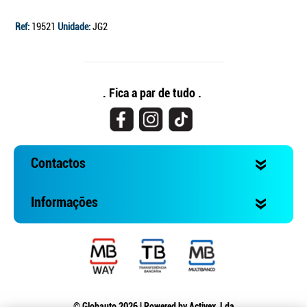
Ref:
19521
Unidade:
JG2
. Fica a par de tudo .
Contactos
Informações
© Globauto 2026 | Powered by
Activex, Lda