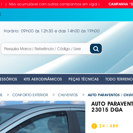
ão acumulável com outras campanhas em vigor )
CAMPANHA "DEZcontão
t
Horário: 09h00 às 12h30 e das 14h00 às 19h00
ESSÓRIOS
KITS AERODINÂMICOS
PEÇAS TÉCNICAS
TODO TERRENO
OS
CONFORTO EXTERIOR
CHUVENTOS
AUTO PARAVENTOS / CHUV
AUTO PARAVENT
23015 DGA
RIAS
LVULAS TPMS
GEM
PARA CARRO
NTES
. EMERGENCIA
. EMERGENCIA
. CUBOS RODA MANUAIS
. EMERGENCIA
. CORTINAS PARA CARRO
. ANTENAS AUTO
. CHAVES DE R
. DISCOS DE TR
ANTE
VEL
ILHO
. PLACAS RETRORREFLECTORAS
. MATRÍCULAS
. MOCAS / MANETES VELOCIDADES
. AUTO RÁDIOS
. COMPRESSORE
. KITS APOLLO 
E
. REFLECTORES
. MATRÍCULAS - EQUIPAMENTOS &
. CABOS DE LI
. EQUIPAMENTOS
. KITS PASTILHA
24 / 48H
ACESSÓRIOS
A
OMÓVEL
IDROS
. COLUNAS SOM
. FERRAMENTAS
. MOLAS REBAI