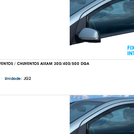
IS BORRACHA
ANAS
IS BORRACHA 3D
IS BORRACHA
IS ALCATIFA
IS ALCATIFA
AIS BORRACHA
AIS BORRACHA
VENTOS / CHUVENTOS AIXAM 300/400/500 DGA
·
JG2
Unidade: