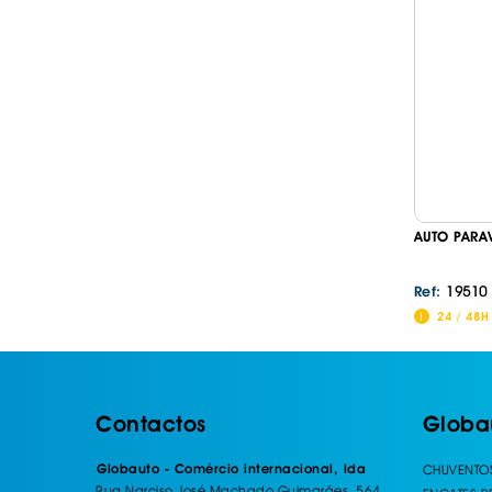
AUTO PARA
19510
Ref:
24 / 48H
Contactos
Globa
Globauto - Comércio internacional, lda
CHUVENTO
Rua Narciso José Machado Guimarães, 564