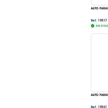
AUTO PARA
19517
Ref:
EM STO
AUTO PARA
19521
Ref: