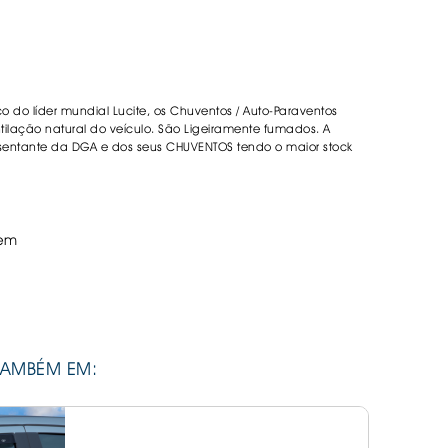
DESIVOS
AVÃO EBC
REGUIÇAS
co do líder mundial Lucite, os Chuventos / Auto-Paraventos
URO PNEUS
lação natural do veículo. São Ligeiramente fumados. A
sentante da DGA e dos seus CHUVENTOS tendo o maior stock
em
TAMBÉM EM: