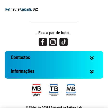
Ref:
19519
Unidade:
JG2
. Fica a par de tudo .
Contactos
Informações
© Globauto 2026 | Powered by
Activex, Lda