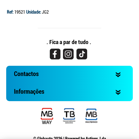
Ref:
19521
Unidade:
JG2
. Fica a par de tudo .
Contactos
Informações
© Globauto 2026 | Powered by
Activex, Lda