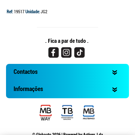
Ref:
19517
Unidade:
JG2
. Fica a par de tudo .
Contactos
Informações
© Globauto 2026 | Powered by
Activex, Lda