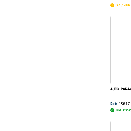
24 / 48H
AUTO PARA
19517
Ref:
EM STO