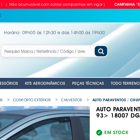
 acumulável com outras campanhas em vigor )
CAMPANHA "DEZcontão"
t
Horário: 09h00 às 12h30 e das 14h00 às 19h00
ESSÓRIOS
KITS AERODINÂMICOS
PEÇAS TÉCNICAS
TODO TERRENO
OS
CONFORTO EXTERIOR
CHUVENTOS
AUTO PARAVENTOS / CHU
AUTO PARAVENT
93> 18007 DG
RIAS
LVULAS TPMS
GEM
PARA CARRO
NTES
. EMERGENCIA
. EMERGENCIA
. CUBOS RODA MANUAIS
. EMERGENCIA
. CORTINAS PARA CARRO
. ANTENAS AUTO
. CHAVES DE R
. DISCOS DE TR
ANTE
VEL
ILHO
. PLACAS RETRORREFLECTORAS
. MATRÍCULAS
. MOCAS / MANETES VELOCIDADES
. AUTO RÁDIOS
. COMPRESSORE
. KITS APOLLO 
E
. REFLECTORES
. MATRÍCULAS - EQUIPAMENTOS &
. CABOS DE LI
. EQUIPAMENTOS
. KITS PASTILHA
EM STOCK
ACESSÓRIOS
A
OMÓVEL
IDROS
. COLUNAS SOM
. FERRAMENTAS
. MOLAS REBAI