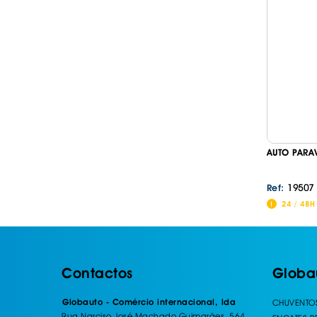
AUTO PARA
19507
Ref:
24 / 48H
Contactos
Globa
Globauto - Comércio internacional, lda
CHUVENTO
Rua Narciso José Machado Guimarães, 564