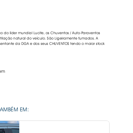
DESIVOS
AVÃO EBC
REGUIÇAS
co do líder mundial Lucite, os Chuventos / Auto-Paraventos
URO PNEUS
lação natural do veículo. São Ligeiramente fumados. A
sentante da DGA e dos seus CHUVENTOS tendo o maior stock
em
TAMBÉM EM: