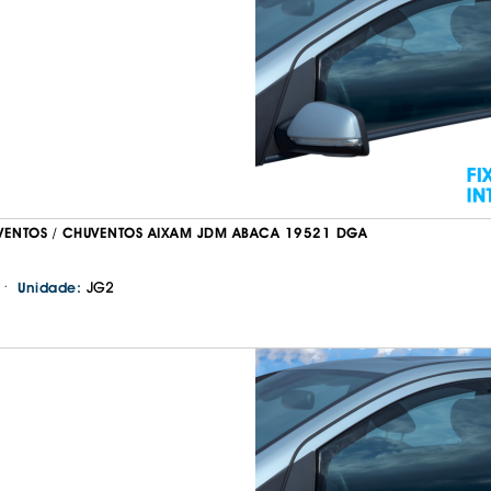
IS BORRACHA
ANAS
IS BORRACHA 3D
IS BORRACHA
IS ALCATIFA
IS ALCATIFA
AIS BORRACHA
AIS BORRACHA
VENTOS / CHUVENTOS AIXAM JDM ABACA 19521 DGA
·
JG2
Unidade: