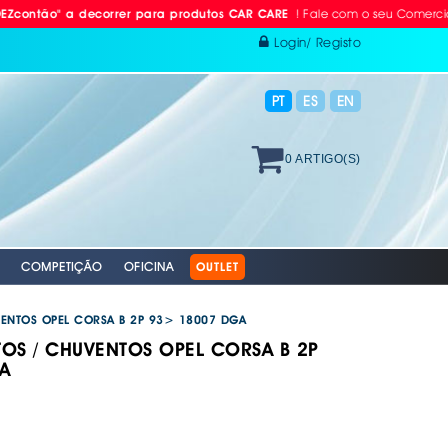
! Fale com o seu Comercial ou Lig
 a decorrer para produtos CAR CARE
Login/ Registo
PT
ES
EN
0 ARTIGO(S)
COMPETIÇÃO
OFICINA
OUTLET
VENTOS OPEL CORSA B 2P 93> 18007 DGA
OS / CHUVENTOS OPEL CORSA B 2P
A
 RÁDIO
ODAS
AVÃO EBC
. PROTEÇÃO INDIVIDUAL
. PLACAS RETRORREFLECTORAS
S E BOMBAS DE AR
RACING EBC
. REFLECTORES
GAÇÄO
 VÁLVULAS TPMS
S + DISCOS EBC
 AUTO
XAMENTO