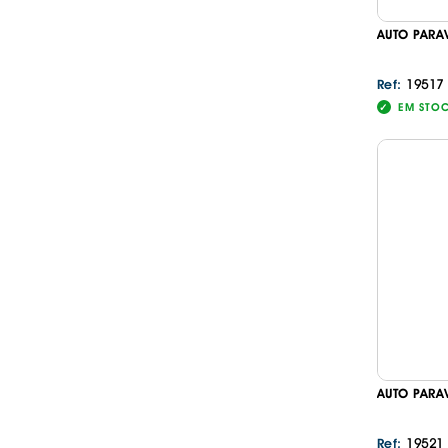
AUTO PARA
19517
Ref:
EM STO
AUTO PARA
19521
Ref: