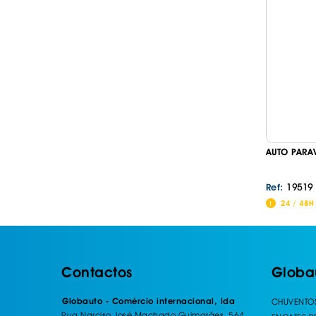
AUTO PARA
19519
Ref:
24 / 48H
Contactos
Globa
Globauto - Comércio internacional, lda
CHUVENTO
Rua Narciso José Machado Guimarães, 564