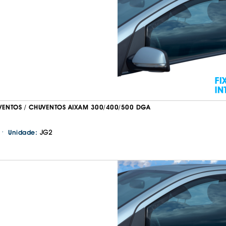
IS BORRACHA
ANAS
IS BORRACHA 3D
IS BORRACHA
IS ALCATIFA
IS ALCATIFA
AIS BORRACHA
AIS BORRACHA
VENTOS / CHUVENTOS AIXAM 300/400/500 DGA
·
JG2
Unidade: