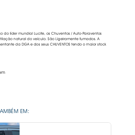
DESIVOS
AVÃO EBC
REGUIÇAS
co do líder mundial Lucite, os Chuventos / Auto-Paraventos
URO PNEUS
lação natural do veículo. São Ligeiramente fumados. A
sentante da DGA e dos seus CHUVENTOS tendo o maior stock
em
TAMBÉM EM: