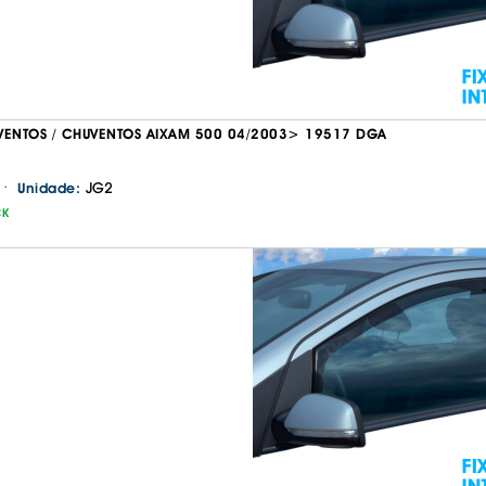
VENTOS / CHUVENTOS AIXAM 500 04/2003> 19517 DGA
·
JG2
Unidade:
CK
Continuar a comprar
Ir para o carrinho