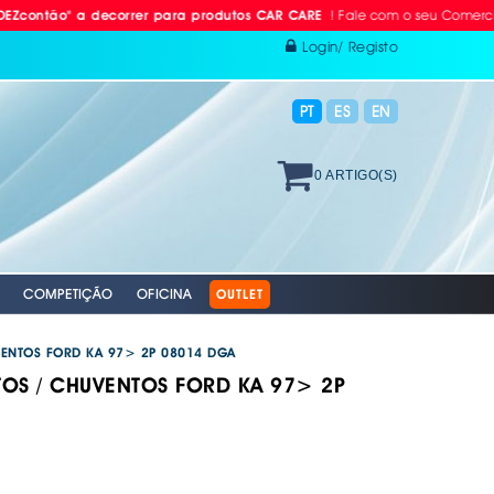
! Fale com o seu Comercial ou Li
" a decorrer para produtos CAR CARE
Login/ Registo
PT
ES
EN
0 ARTIGO(S)
COMPETIÇÃO
OFICINA
OUTLET
VENTOS FORD KA 97> 2P 08014 DGA
TOS / CHUVENTOS FORD KA 97> 2P
 RÁDIO
ODAS
AVÃO EBC
. PROTEÇÃO INDIVIDUAL
. PLACAS RETRORREFLECTORAS
S E BOMBAS DE AR
RACING EBC
. REFLECTORES
GAÇÄO
 VÁLVULAS TPMS
S + DISCOS EBC
 AUTO
XAMENTO