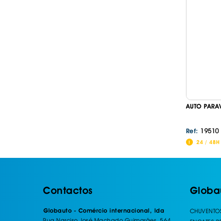
AUTO PARA
19510
Ref:
24 / 48H
Contactos
Globa
Globauto - Comércio internacional, lda
CHUVENTO
Rua Narciso José Machado Guimarães, 564