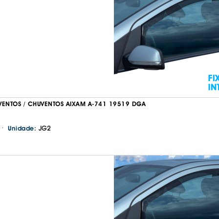
IS BORRACHA
ANAS
IS BORRACHA 3D
IS BORRACHA
IS ALCATIFA
IS ALCATIFA
AIS BORRACHA
AIS BORRACHA
VENTOS / CHUVENTOS AIXAM A-741 19519 DGA
·
JG2
Unidade: