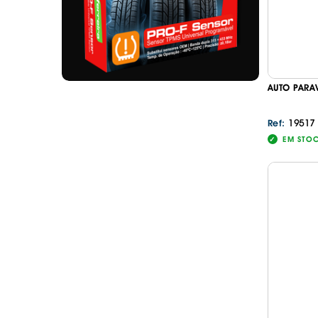
AUTO PARA
19517
Ref:
EM STO