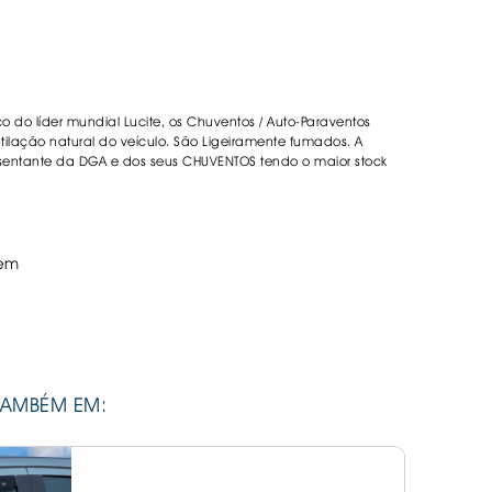
DESIVOS
AVÃO EBC
REGUIÇAS
co do líder mundial Lucite, os Chuventos / Auto-Paraventos
URO PNEUS
lação natural do veículo. São Ligeiramente fumados. A
sentante da DGA e dos seus CHUVENTOS tendo o maior stock
em
TAMBÉM EM: