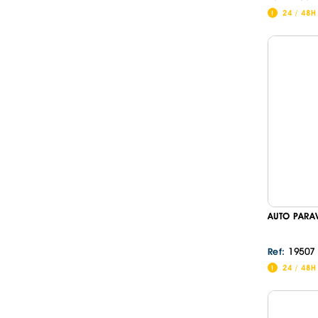
24 / 48H
AUTO PARA
19507
Ref:
24 / 48H