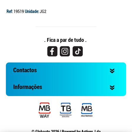
Ref:
19519
Unidade:
JG2
. Fica a par de tudo .
Contactos
Informações
© Globauto 2026 | Powered by
Activex, Lda