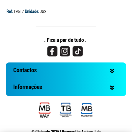
Ref:
19517
Unidade:
JG2
. Fica a par de tudo .
Contactos
Informações
© Globauto 2026 | Powered by
Activex, Lda