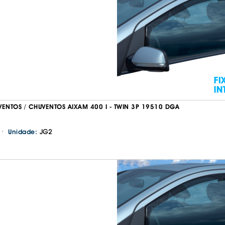
IS BORRACHA
ANAS
IS BORRACHA 3D
IS BORRACHA
IS ALCATIFA
IS ALCATIFA
AIS BORRACHA
AIS BORRACHA
VENTOS / CHUVENTOS AIXAM 400 I - TWIN 3P 19510 DGA
·
JG2
Unidade: