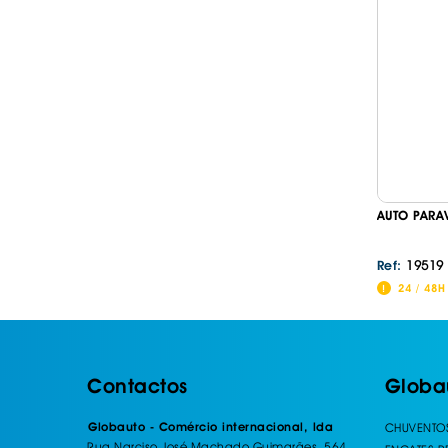
AUTO PARA
19519
Ref:
24 / 48H
Contactos
Globa
Globauto - Comércio internacional, lda
CHUVENTO
Rua Narciso José Machado Guimarães, 564