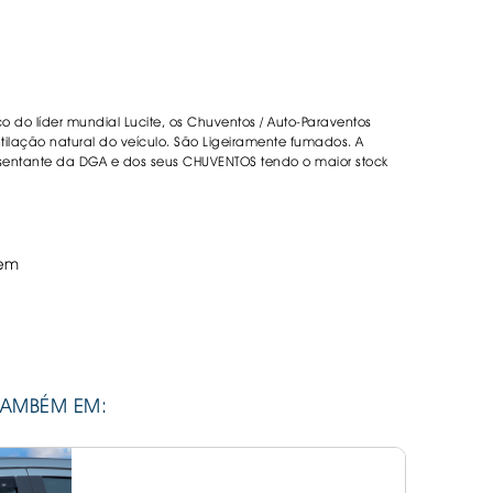
DESIVOS
AVÃO EBC
REGUIÇAS
co do líder mundial Lucite, os Chuventos / Auto-Paraventos
URO PNEUS
lação natural do veículo. São Ligeiramente fumados. A
sentante da DGA e dos seus CHUVENTOS tendo o maior stock
em
TAMBÉM EM: