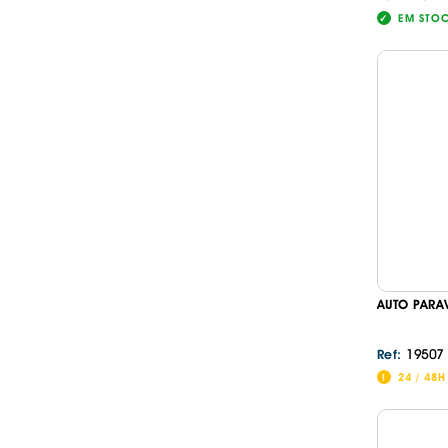
EM STO
AUTO PARA
19507
Ref:
24 / 48H