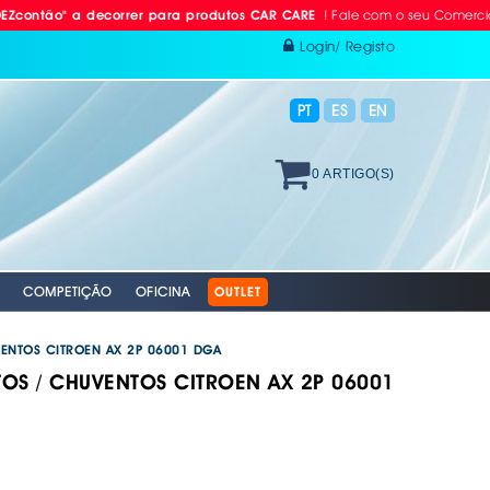
! Fale com o seu Comercial ou Lig
 a decorrer para produtos CAR CARE
Login/ Registo
PT
ES
EN
0 ARTIGO(S)
COMPETIÇÃO
OFICINA
OUTLET
VENTOS CITROEN AX 2P 06001 DGA
OS / CHUVENTOS CITROEN AX 2P 06001
 RÁDIO
ODAS
AVÃO EBC
. PROTEÇÃO INDIVIDUAL
. PLACAS RETRORREFLECTORAS
S E BOMBAS DE AR
RACING EBC
. REFLECTORES
GAÇÄO
 VÁLVULAS TPMS
S + DISCOS EBC
 AUTO
XAMENTO