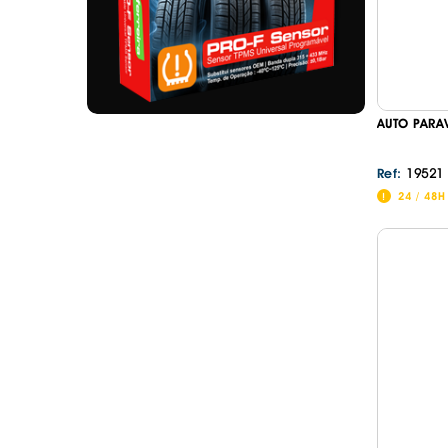
AUTO PARA
19521
Ref:
24 / 48H