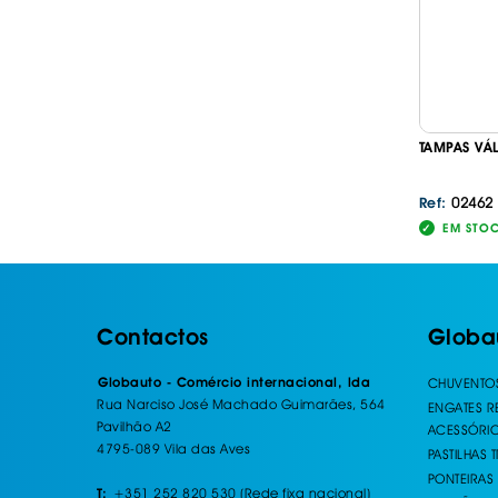
TAMPAS VÁ
02462
Ref:
EM STO
Contactos
Globa
Globauto - Comércio internacional, lda
CHUVENTO
Rua Narciso José Machado Guimarães, 564
ENGATES 
Pavilhão A2
ACESSÓRI
4795-089 Vila das Aves
PASTILHAS 
PONTEIRAS
+351 252 820 530 (Rede fixa nacional)
T: