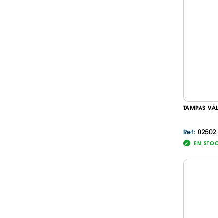
TAMPAS VÁ
02502
Ref:
EM STO