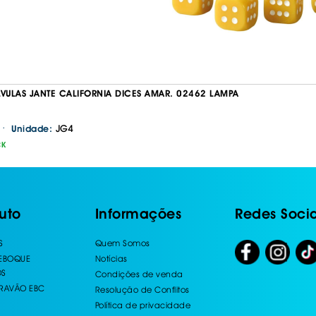
LVULAS JANTE CALIFORNIA DICES AMAR. 02462 LAMPA
·
JG4
Unidade:
CK
uto
Informações
Redes Socia
S
Quem Somos
REBOQUE
Notícias
OS
Condições de venda
TRAVÃO EBC
Resolução de Conflitos
Política de privacidade