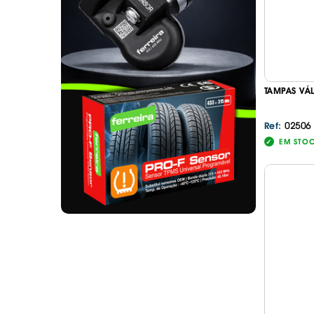
. SEGURANÇA DE CARGA
. TAPETES ORIGINA
PESADOS E CARAV
. SUPORTE BICICLETAS
. TAPETES ORIGINA
. TAMPÕES JANTES
. TAPETES ORIGINA
MALA
. TAPETES UNIVERSA
TAMPAS VÁ
. TAPETES UNIVERSA
MALA
02506
Ref:
. TAPETES UNIVERS
EM STO
. TAPETES UNIVERS
MALA