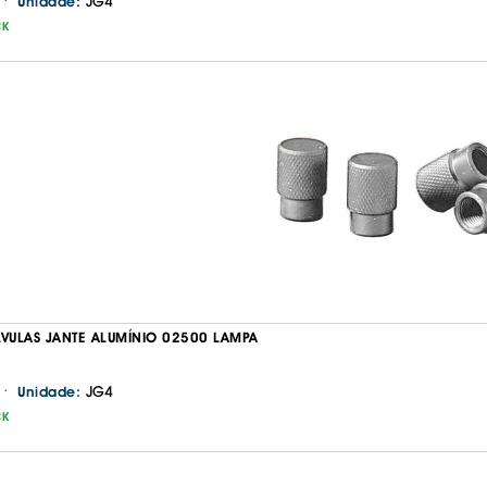
·
JG4
Unidade:
CK
LVULAS JANTE ALUMÍNIO 02500 LAMPA
·
JG4
Unidade:
CK