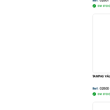
02501
Ref:
EM STO
TAMPAS VÁ
02500
Ref:
EM STO