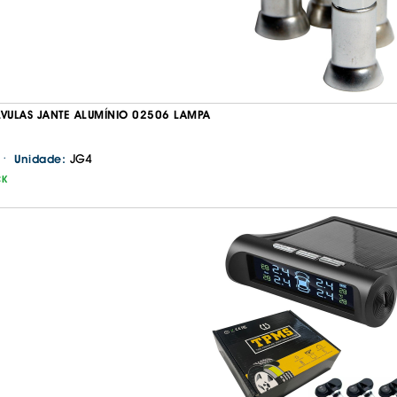
IS BORRACHA
ANAS
IS BORRACHA 3D
IS BORRACHA
IS ALCATIFA
LVULAS JANTE ALUMÍNIO 02506 LAMPA
IS ALCATIFA
·
JG4
Unidade:
AIS BORRACHA
CK
AIS BORRACHA