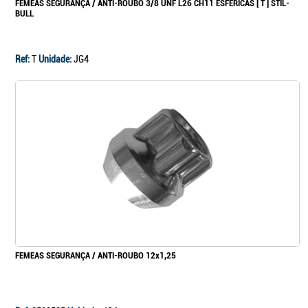
FEMEAS SEGURANÇA / ANTI-ROUBO 3/8 UNF L26 CH11 ESFÉRICAS [ T ] STIL-
BULL
Continuar a comprar
Ir para o carrinho
Ref:
T
Unidade:
JG4
FEMEAS SEGURANÇA / ANTI-ROUBO 12x1,25