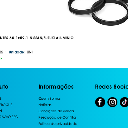
NTES 60.1x59.1 NISSAN/SUZUKI ALUMINIO
·
06
UNI
Unidade:
CK
uto
Informações
Redes Socia
S
Quem Somos
REBOQUE
Notícias
OS
Condições de venda
TRAVÃO EBC
Resolução de Conflitos
Política de privacidade