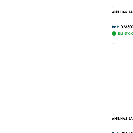
ANILHAS JA
02330
Ref:
EM STO
ANILHAS J