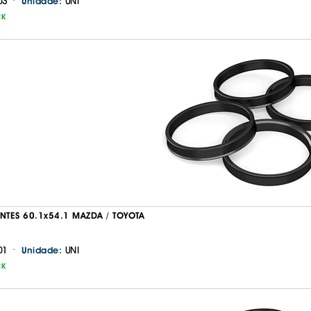
·
03
UNI
Unidade:
CK
ANTES 60.1x54.1 MAZDA / TOYOTA
·
01
UNI
Unidade:
CK