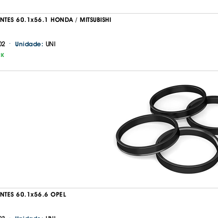
NTES 60.1x56.1 HONDA / MITSUBISHI
·
02
UNI
Unidade:
CK
Continuar a comprar
Ir para o carrinho
ANTES 60.1x56.6 OPEL