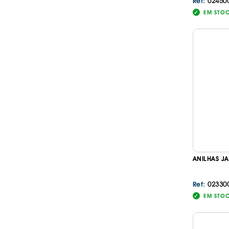
02450
Ref:
EM STO
ANILHAS J
02330
Ref:
EM STO