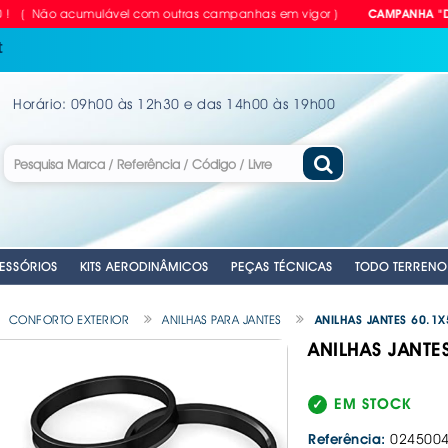
ão acumulável com outras campanhas em vigor )
CAMPANHA "DEZcontã
t
Horário: 09h00 às 12h30 e das 14h00 às 19h00
ESSÓRIOS
KITS AERODINÂMICOS
PEÇAS TÉCNICAS
TODO TERRENO
CONFORTO EXTERIOR
ANILHAS PARA JANTES
ANILHAS JANTES 60.1X
ANILHAS JANTES
RIAS
LVULAS TPMS
GEM
PARA CARRO
NTES
. EMERGENCIA
. EMERGENCIA
. CUBOS RODA MANUAIS
. EMERGENCIA
. CORTINAS PARA CARRO
. ANTENAS AUTO
. CHAVES DE R
. DISCOS DE TR
ANTE
VEL
ILHO
. PLACAS RETRORREFLECTORAS
. MATRÍCULAS
. MOCAS / MANETES VELOCIDADES
. AUTO RÁDIOS
. COMPRESSORE
. KITS APOLLO 
EM STOCK
E
. REFLECTORES
. MATRÍCULAS - EQUIPAMENTOS &
. CABOS DE LI
. EQUIPAMENTOS
. KITS PASTILHA
ACESSÓRIOS
Referência:
024500
A
OMÓVEL
IDROS
. COLUNAS SOM
. FERRAMENTAS
. MOLAS REBAI