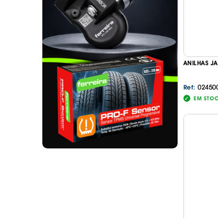
. SEGURANÇA DE CARGA
. TAPETES ORIGINA
PESADOS E CARAV
. SUPORTE BICICLETAS
. TAPETES ORIGINA
. TAMPÕES JANTES
. TAPETES ORIGINA
MALA
. TAPETES UNIVERSA
ANILHAS JA
. TAPETES UNIVERSA
MALA
02450
Ref:
. TAPETES UNIVERS
EM STO
. TAPETES UNIVERS
MALA