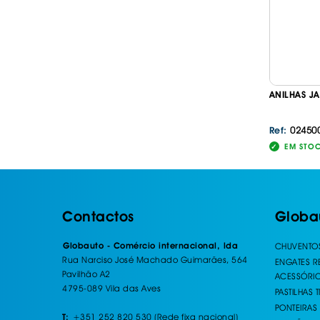
ANILHAS JA
02450
Ref:
EM STO
Contactos
Globa
Globauto - Comércio internacional, lda
CHUVENTO
Rua Narciso José Machado Guimarães, 564
ENGATES 
Pavilhão A2
ACESSÓRI
4795-089 Vila das Aves
PASTILHAS 
PONTEIRAS
+351 252 820 530 (Rede fixa nacional)
T: