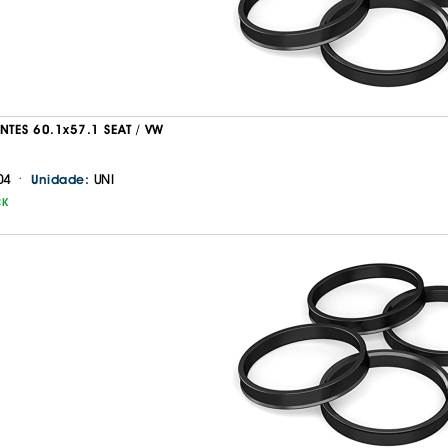
IS BORRACHA
ANAS
IS BORRACHA 3D
IS BORRACHA
IS ALCATIFA
NTES 60.1x57.1 SEAT / VW
IS ALCATIFA
·
04
UNI
Unidade:
AIS BORRACHA
CK
AIS BORRACHA