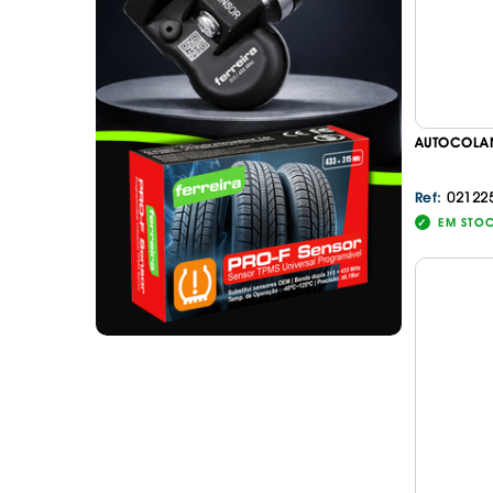
. SEGURANÇA DE CARGA
. TAPETES ORIGINA
PESADOS E CARAV
. SUPORTE BICICLETAS
. TAPETES ORIGINA
. TAMPÕES JANTES
. TAPETES ORIGINA
MALA
. TAPETES UNIVERSA
AUTOCOLAN
. TAPETES UNIVERSA
MALA
02122
Ref:
. TAPETES UNIVERS
EM STO
. TAPETES UNIVERS
MALA