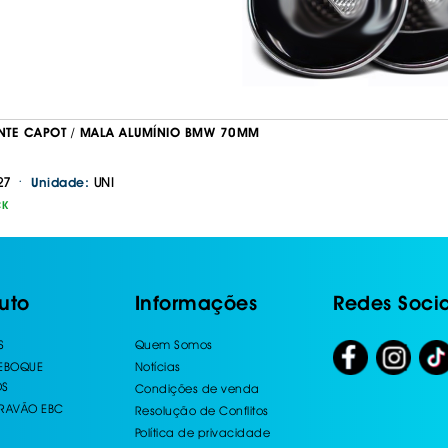
TE CAPOT / MALA ALUMÍNIO BMW 70MM
·
27
UNI
Unidade:
CK
uto
Informações
Redes Socia
S
Quem Somos
REBOQUE
Notícias
OS
Condições de venda
TRAVÃO EBC
Resolução de Conflitos
Política de privacidade