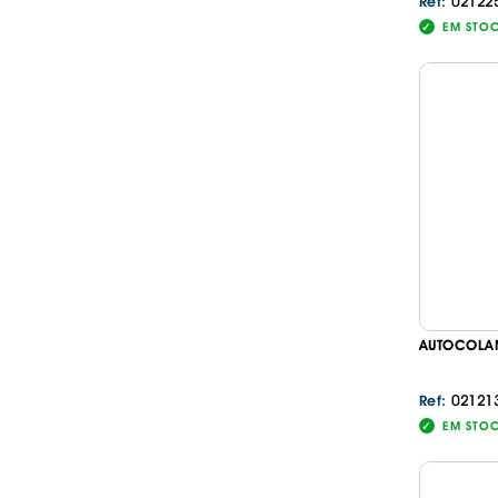
02122
Ref:
EM STO
AUTOCOLAN
02121
Ref:
EM STO