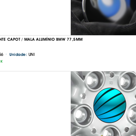
IS BORRACHA
ANAS
IS BORRACHA 3D
IS BORRACHA
IS ALCATIFA
TE CAPOT / MALA ALUMÍNIO BMW 77,5MM
IS ALCATIFA
·
56
UNI
Unidade:
AIS BORRACHA
CK
AIS BORRACHA