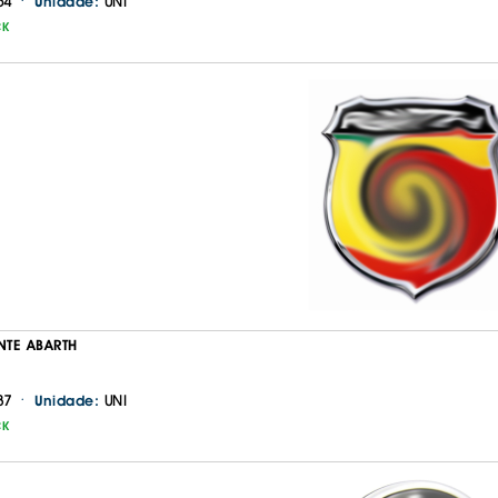
·
54
UNI
Unidade:
CK
TE ABARTH
·
37
UNI
Unidade:
CK