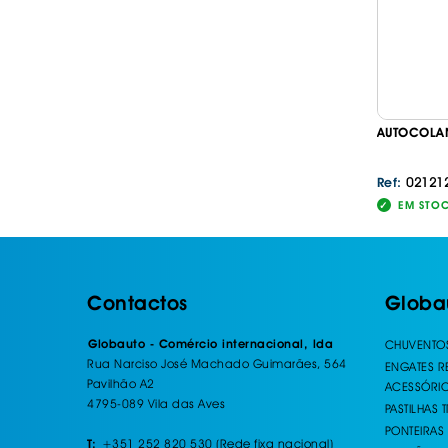
AUTOCOLAN
02121
Ref:
EM STO
Contactos
Globa
Globauto - Comércio internacional, lda
CHUVENTO
Rua Narciso José Machado Guimarães, 564
ENGATES 
Pavilhão A2
ACESSÓRI
4795-089 Vila das Aves
PASTILHAS 
PONTEIRAS
+351 252 820 530 (Rede fixa nacional)
T: