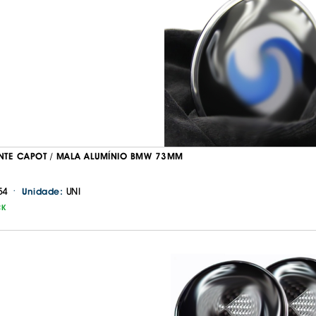
TE CAPOT / MALA ALUMÍNIO BMW 73MM
·
54
UNI
Unidade:
CK