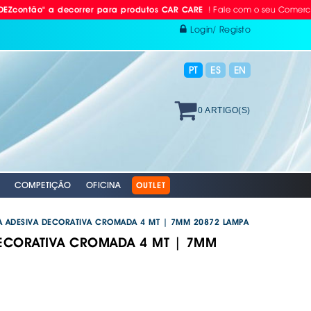
! Fale com o seu Comercial ou L
o" a decorrer para produtos CAR CARE
Login/ Registo
PT
ES
EN
0 ARTIGO(S)
COMPETIÇÃO
OFICINA
OUTLET
TA ADESIVA DECORATIVA CROMADA 4 MT | 7MM 20872 LAMPA
 DECORATIVA CROMADA 4 MT | 7MM
 RÁDIO
ODAS
AVÃO EBC
. PROTEÇÃO INDIVIDUAL
. PLACAS RETRORREFLECTORAS
S E BOMBAS DE AR
RACING EBC
. REFLECTORES
GAÇÄO
 EQUIPAMENTOS &
 VÁLVULAS TPMS
S + DISCOS EBC
 AUTO
XAMENTO