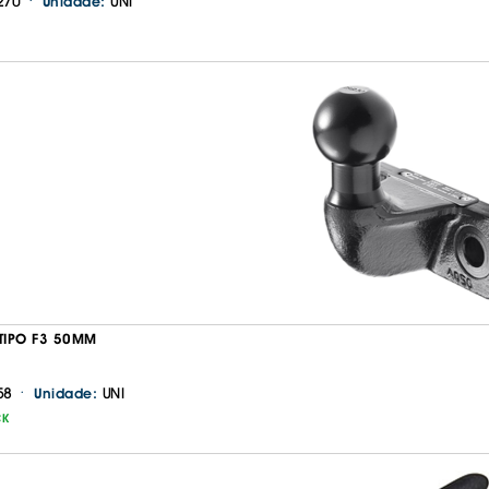
·
270
UNI
Unidade:
 TIPO F3 50MM
·
58
UNI
Unidade:
CK