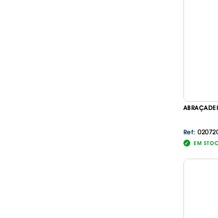
ABRAÇADE
02072
Ref:
EM STO