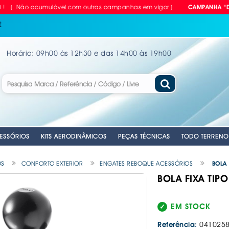
ão acumulável com outras campanhas em vigor )
CAMPANHA "DEZcontã
t
Horário: 09h00 às 12h30 e das 14h00 às 19h00
ESSÓRIOS
KITS AERODINÂMICOS
PEÇAS TÉCNICAS
TODO TERRENO
OS
CONFORTO EXTERIOR
ENGATES REBOQUE ACESSÓRIOS
BOLA 
BOLA FIXA TIP
RIAS
LVULAS TPMS
GEM
PARA CARRO
NTES
. EMERGENCIA
. EMERGENCIA
. CUBOS RODA MANUAIS
. EMERGENCIA
. CORTINAS PARA CARRO
. ANTENAS AUTO
. CHAVES DE R
. DISCOS DE TR
ANTE
VEL
ILHO
. PLACAS RETRORREFLECTORAS
. MATRÍCULAS
. MOCAS / MANETES VELOCIDADES
. AUTO RÁDIOS
. COMPRESSORE
. KITS APOLLO 
EM STOCK
E
. REFLECTORES
. MATRÍCULAS - EQUIPAMENTOS &
. CABOS DE LI
. EQUIPAMENTOS
. KITS PASTILHA
ACESSÓRIOS
Referência:
041025
A
OMÓVEL
IDROS
. COLUNAS SOM
. FERRAMENTAS
. MOLAS REBAI