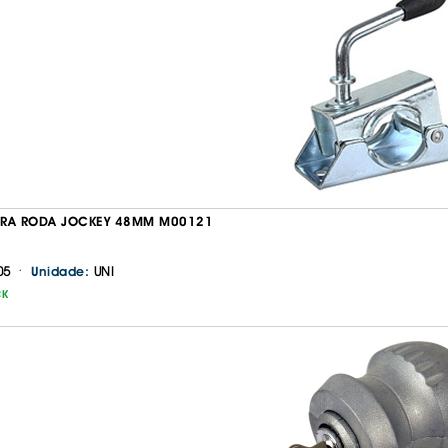
IRA RODA JOCKEY 48MM M00121
·
05
UNI
Unidade:
CK