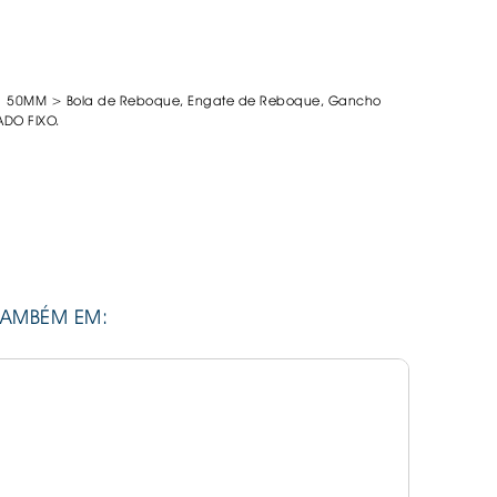
DESIVOS
AVÃO EBC
REGUIÇAS
| 50MM > Bola de Reboque, Engate de Reboque, Gancho
ADO FIXO.
URO PNEUS
TAMBÉM EM: