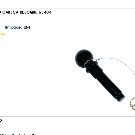
O CABEÇA REBOQUE 65404
·
UNI
Unidade:
TAR
Continuar a comprar
Ir para o carrinho
O