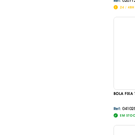
02071
Ref:
24 / 48H
BOLA FIXA
04102
Ref:
EM STO