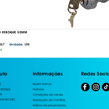
O REBOQUE 50MM
·
267
UNI
Unidade:
CK
uto
Informações
Redes Socia
S
Quem Somos
REBOQUE
Notícias
OS
Condições de venda
TRAVÃO EBC
Resolução de Conflitos
Política de privacidade