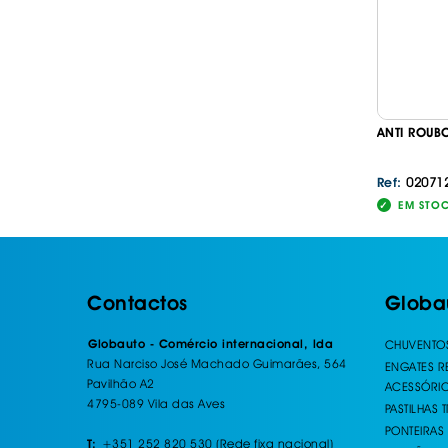
ANTI ROUB
02071
Ref:
EM STO
Contactos
Globa
Globauto - Comércio internacional, lda
CHUVENTO
Rua Narciso José Machado Guimarães, 564
ENGATES 
Pavilhão A2
ACESSÓRI
4795-089 Vila das Aves
PASTILHAS 
PONTEIRAS
+351 252 820 530 (Rede fixa nacional)
T: