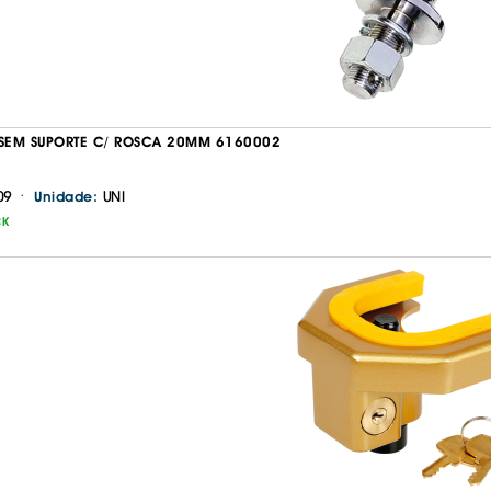
IS BORRACHA
ANAS
IS BORRACHA 3D
IS BORRACHA
IS ALCATIFA
 SEM SUPORTE C/ ROSCA 20MM 6160002
IS ALCATIFA
·
09
UNI
Unidade:
AIS BORRACHA
CK
AIS BORRACHA