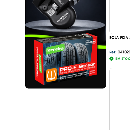
. SEGURANÇA DE CARGA
. TAPETES ORIGINA
PESADOS E CARAV
. SUPORTE BICICLETAS
. TAPETES ORIGINA
. TAMPÕES JANTES
. TAPETES ORIGINA
MALA
. TAPETES UNIVERSA
BOLA FIXA
. TAPETES UNIVERSA
MALA
04102
Ref:
. TAPETES UNIVERS
EM STO
. TAPETES UNIVERS
MALA