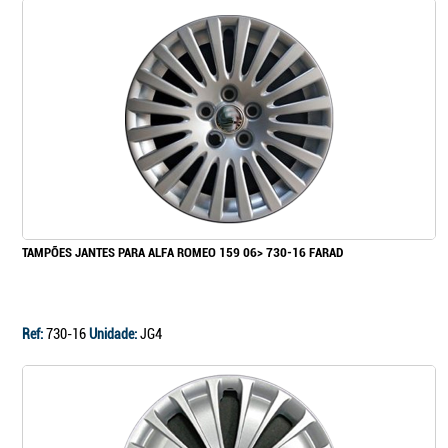
TAMPÕES JANTES PARA ALFA ROMEO 159 06> 730-16 FARAD
Ref:
730-16
Unidade:
JG4