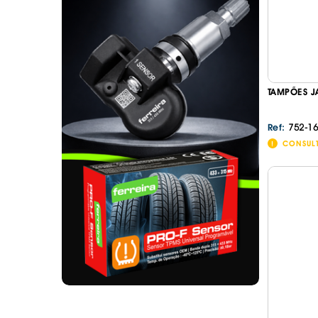
. SEGURANÇA DE CARGA
. TAPETES ORIGINA
PESADOS E CARAV
. SUPORTE BICICLETAS
. TAPETES ORIGINA
. TAMPÕES JANTES
. TAPETES ORIGINA
MALA
. TAPETES UNIVERSA
TAMPÕES J
. TAPETES UNIVERSA
MALA
752-16
Ref:
. TAPETES UNIVERS
CONSUL
. TAPETES UNIVERS
MALA