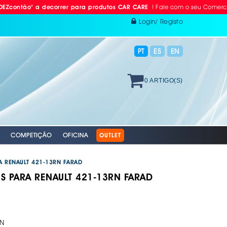
! Fale com o seu Comercial ou L
o" a decorrer para produtos CAR CARE
Login/ Registo
PT
ES
EN
0 ARTIGO(S)
COMPETIÇÃO
OFICINA
OUTLET
A RENAULT 421-13RN FARAD
S PARA RENAULT 421-13RN FARAD
 RÁDIO
ODAS
AVÃO EBC
. PROTEÇÃO INDIVIDUAL
. PLACAS RETRORREFLECTORAS
S E BOMBAS DE AR
RACING EBC
. REFLECTORES
GAÇÄO
 VÁLVULAS TPMS
S + DISCOS EBC
N
 AUTO
XAMENTO