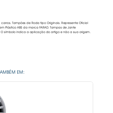
DESIVOS
AVÃO EBC
REGUIÇAS
carros. Tampões de Roda tipo Originais. Represente Oficial
m Plástico ABS da marca FARAD. Tampas de Jante
s. O símbolo indica a aplicação do artigo e não a sua origem.
URO PNEUS
TAMBÉM EM: