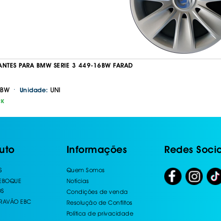
ANTES PARA BMW SERIE 3 449-16BW FARAD
·
6BW
UNI
Unidade:
CK
uto
Informações
Redes Socia
S
Quem Somos
REBOQUE
Notícias
OS
Condições de venda
TRAVÃO EBC
Resolução de Conflitos
Política de privacidade