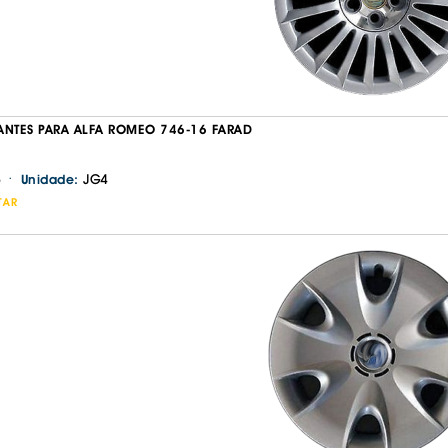
IS BORRACHA
ANAS
IS BORRACHA 3D
IS BORRACHA
IS ALCATIFA
ANTES PARA ALFA ROMEO 746-16 FARAD
IS ALCATIFA
·
JG4
Unidade:
AIS BORRACHA
TAR
AIS BORRACHA