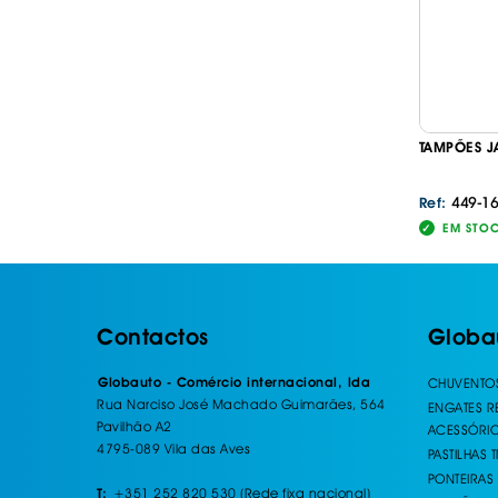
TAMPÕES J
449-1
Ref:
EM STO
Contactos
Globa
Globauto - Comércio internacional, lda
CHUVENTO
Rua Narciso José Machado Guimarães, 564
ENGATES 
Pavilhão A2
ACESSÓRI
4795-089 Vila das Aves
PASTILHAS 
PONTEIRAS
+351 252 820 530 (Rede fixa nacional)
T: