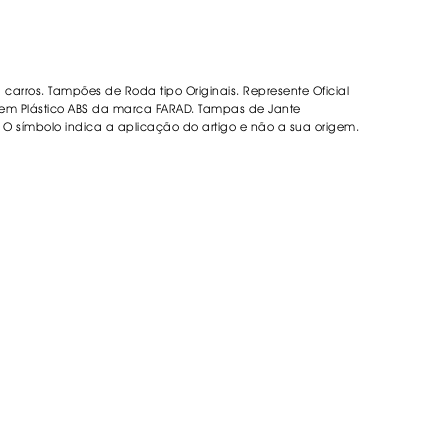
ORREFLECTORAS
DESIVOS
AVÃO EBC
REGUIÇAS
carros. Tampões de Roda tipo Originais. Represente Oficial
m Plástico ABS da marca FARAD. Tampas de Jante
s. O símbolo indica a aplicação do artigo e não a sua origem.
URO PNEUS