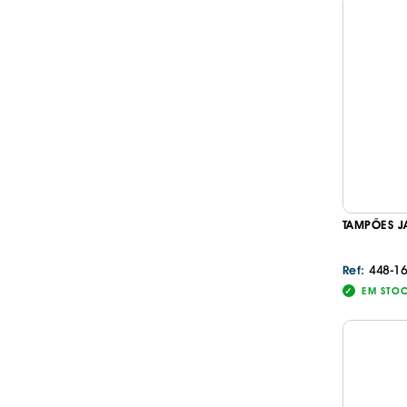
TAMPÕES J
448-1
Ref:
EM STO