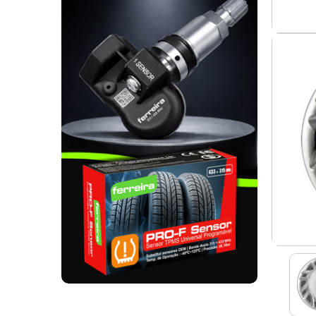
. SEGURANÇA DE CARGA
. TAPETES ORIGINA
PESADOS E CARAV
. SUPORTE BICICLETAS
. TAPETES ORIGINA
. TAMPÕES JANTES
. TAPETES ORIGINA
MALA
. TAPETES UNIVERSA
. TAPETES UNIVERSA
MALA
. TAPETES UNIVERS
. TAPETES UNIVERS
MALA