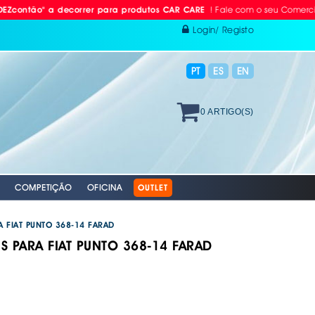
! Fale com o seu Comercial ou Lig
 a decorrer para produtos CAR CARE
Login/ Registo
PT
ES
EN
0 ARTIGO(S)
COMPETIÇÃO
OFICINA
OUTLET
A FIAT PUNTO 368-14 FARAD
S PARA FIAT PUNTO 368-14 FARAD
 RÁDIO
ODAS
AVÃO EBC
. PROTEÇÃO INDIVIDUAL
. PLACAS RETRORREFLECTORAS
S E BOMBAS DE AR
RACING EBC
. REFLECTORES
GAÇÄO
 EQUIPAMENTOS &
 VÁLVULAS TPMS
S + DISCOS EBC
 AUTO
XAMENTO