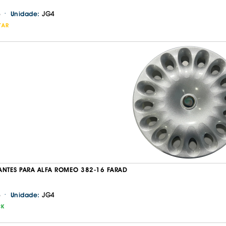
·
JG4
Unidade:
TAR
Continuar a comprar
Ir para o carrinho
ANTES PARA ALFA ROMEO 382-16 FARAD
·
JG4
Unidade:
CK