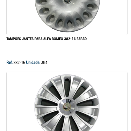
TAMPÕES JANTES PARA ALFA ROMEO 382-16 FARAD
Ref:
382-16
Unidade:
JG4