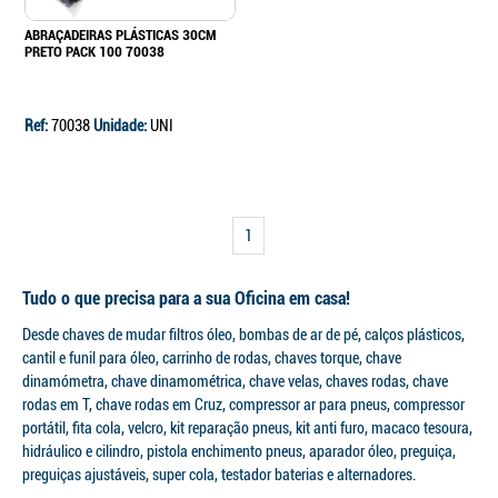
ABRAÇADEIRAS PLÁSTICAS 30CM
PRETO PACK 100 70038
Ref:
70038
Unidade:
UNI
1
Tudo o que precisa para a sua Oficina em casa!
Desde chaves de mudar filtros óleo, bombas de ar de pé, calços plásticos,
cantil e funil para óleo, carrinho de rodas, chaves torque, chave
dinamómetra, chave dinamométrica, chave velas, chaves rodas, chave
Continuar a comprar
rodas em T, chave rodas em Cruz, compressor ar para pneus, compressor
portátil, fita cola, velcro, kit reparação pneus, kit anti furo, macaco tesoura,
Ir para o carrinho
hidráulico e cilindro, pistola enchimento pneus, aparador óleo, preguiça,
preguiças ajustáveis, super cola, testador baterias e alternadores.