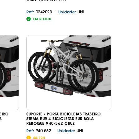
·
0242023
UNI
Ref:
Unidade:
EM STOCK
SEIRO
SUPORTE / PORTA BICICLETAS TRASEIRO
A
STEMA EUR 4 BICICLETAS EUR BOLA
REBOQUE 940-562 CRUZ
·
940-562
UNI
Ref:
Unidade:
48/72H