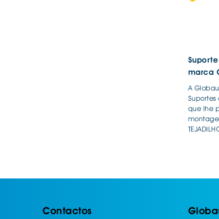
Suporte
marca 
A Globaut
Suportes 
que lhe p
montagem
TEJADILH
Contactos
Globa