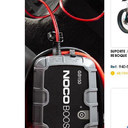
. SEGURANÇA DE CARGA
. TAPETES ORIGINA
PESADOS E CARAV
. SUPORTE BICICLETAS
. TAPETES ORIGINA
. TAMPÕES JANTES
. TAPETES ORIGINA
MALA
. TAPETES UNIVERSA
. TAPETES UNIVERSA
MALA
SUPORTE 
. TAPETES UNIVERS
REBOQUE 
. TAPETES UNIVERS
MALA
940-
Ref:
48/72H