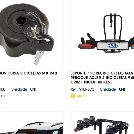
. PLACAS RETR
 BOOSTERS
COS CARROS
VISORES
. FITA COLA E A
. PASTILHAS TR
NTE
. LUVAS
ÇA
. MACACOS E P
LED
CARRO
. MANUTENÇÃO
ÃO
. REPARAÇÃO F
O
SÓRIOS
S VELOCIDADES
L EYES / BMW
BOS PORTA BICICLETAS M8 940
SUPORTE / PORTA BICICLETAS GA
OGÉNEO
Z
REBOQUE AXLER 2 BICICLETAS 94
CRUZ ( INCLUÍ eBIKES )
ES
·
·
400
UNI
940-570
UNI
Unidade:
Ref:
Unidade:
 DIURNAS
OCK
48/72H
N e BALASTROS
GA
CESSÓRIOS
S ALCATIFA
S ALCATIFA
ANAS
IS BORRACHA