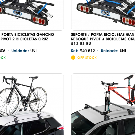
/ PORTA BICICLETAS GANCHO
SUPORTE / PORTA BICICLETAS GA
PIVOT 2 BICICLETAS CRUZ
REBOQUE PIVOT 3 BICICLETAS CR
512 R3 EU
·
·
506
UNI
940-512
UNI
Unidade:
Ref:
Unidade:
OCK
OFF STOCK
Continuar a comprar
Ir para o carrinho