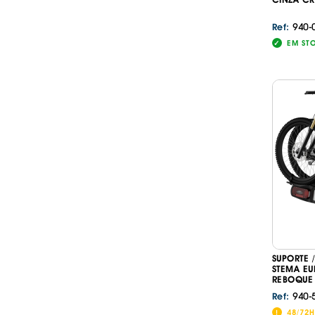
940-
Ref:
EM ST
SUPORTE 
STEMA EU
REBOQUE
940-
Ref:
48/72H