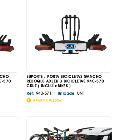
ORREFLECTORAS
DESIVOS
AVÃO EBC
REGUIÇAS
URO PNEUS
NCHO
SUPORTE / PORTA BICICLETAS GANCHO
0-570
REBOQUE AXLER 3 BICICLETAS 940-570
CRUZ ( INCLUÍ eBIKES )
·
940-571
UNI
Ref:
Unidade:
APARTIR 9/2026