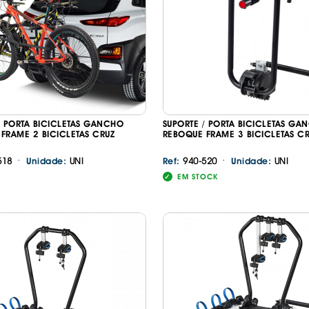
IS BORRACHA
ANAS
IS BORRACHA 3D
IS BORRACHA
IS ALCATIFA
IS ALCATIFA
/ PORTA BICICLETAS GANCHO
SUPORTE / PORTA BICICLETAS GA
AIS BORRACHA
FRAME 2 BICICLETAS CRUZ
REBOQUE FRAME 3 BICICLETAS C
AIS BORRACHA
·
·
518
UNI
940-520
UNI
Unidade:
Ref:
Unidade:
EM STOCK