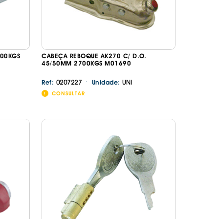
100KGS
CABEÇA REBOQUE AK270 C/ D.O.
45/50MM 2700KGS M01690
·
0207227
UNI
Ref:
Unidade:
CONSULTAR