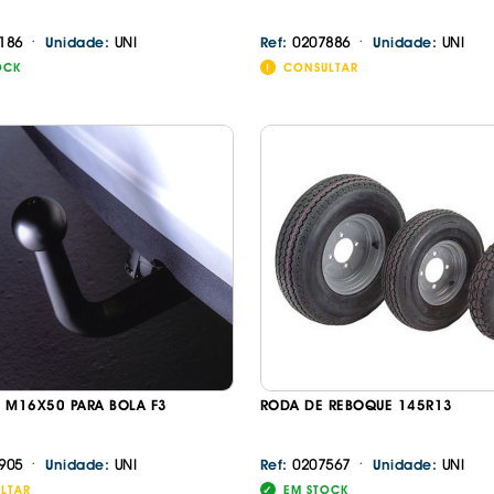
·
·
186
UNI
0207886
UNI
Unidade:
Ref:
Unidade:
Continuar a comprar
Ir para o carrinho
OCK
CONSULTAR
 M16X50 PARA BOLA F3
RODA DE REBOQUE 145R13
·
·
905
UNI
0207567
UNI
Unidade:
Ref:
Unidade:
LTAR
EM STOCK