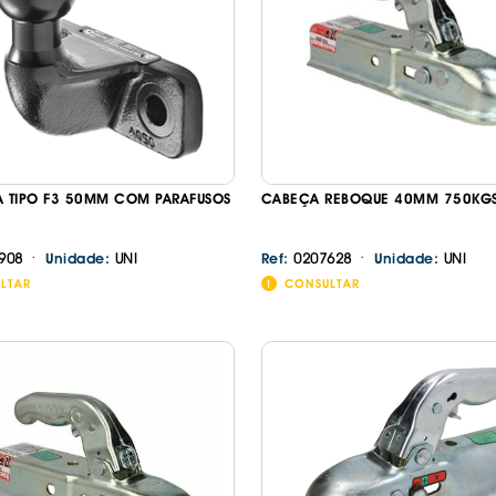
IS BORRACHA
ANAS
IS BORRACHA 3D
IS BORRACHA
IS ALCATIFA
IS ALCATIFA
A TIPO F3 50MM COM PARAFUSOS
CABEÇA REBOQUE 40MM 750KG
AIS BORRACHA
AIS BORRACHA
·
·
908
UNI
0207628
UNI
Unidade:
Ref:
Unidade:
LTAR
CONSULTAR