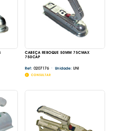
S
CABEÇA REBOQUE 50MM 75CMAX
750CAP
·
0207176
UNI
Ref:
Unidade:
CONSULTAR