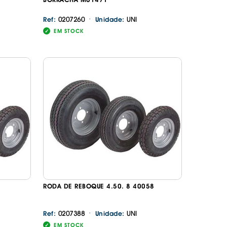
·
0207260
UNI
Ref:
Unidade:
EM STOCK
RODA DE REBOQUE 4.50. 8 40058
·
0207388
UNI
Ref:
Unidade:
EM STOCK