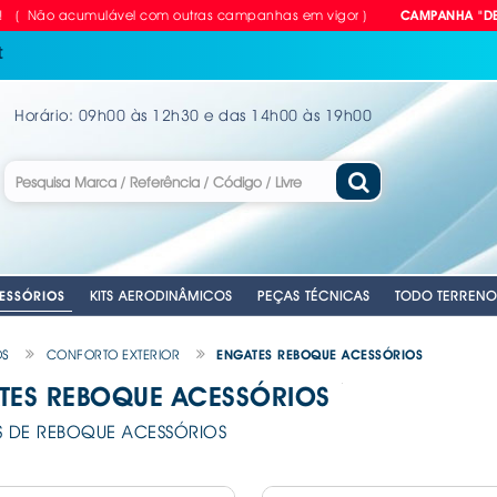
acumulável com outras campanhas em vigor )
CAMPANHA "DEZcontão" 
t
Horário: 09h00 às 12h30 e das 14h00 às 19h00
KITS AERODINÂMICOS
PEÇAS TÉCNICAS
TODO TERRENO
ESSÓRIOS
OS
CONFORTO EXTERIOR
ENGATES REBOQUE ACESSÓRIOS
TES REBOQUE ACESSÓRIOS
RIAS
LVULAS TPMS
GEM
PARA CARRO
NTES
. EMERGENCIA
. PASTILHAS TRAVÃO EBC
. CUBOS RODA MANUAIS
. EMERGENCIA
. CORTINAS PARA CARRO
. ANTENAS AUTO
. EMERGENCIA
. CHAVES DE R
. DISCOS DE TR
S DE REBOQUE ACESSÓRIOS
ANTE
VEL
ILHO
. PLACAS RETRORREFLECTORAS
. MOCAS / MANETES VELOCIDADES
. AUTO RÁDIOS
. MATRÍCULAS
. COMPRESSORE
. KITS APOLLO 
E
. REFLECTORES
. CABOS DE LI
. MATRÍCULAS -
. EQUIPAMENTOS
. KITS PASTILHA
ACESSÓRIOS
A
OMÓVEL
IDROS
. COLUNAS SOM
. FERRAMENTAS
. MOLAS REBAI