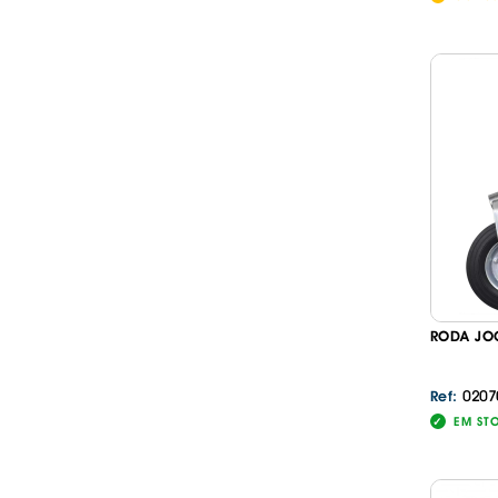
RODA JO
0207
Ref:
EM ST