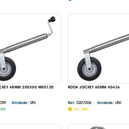
CKEY 48MM 200X50 M00120
RODA JOCKEY 60MM 40436
·
·
059
UNI
0207206
UNI
Unidade:
Ref:
Unidade:
OCK
24 / 48H