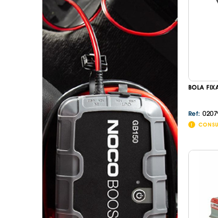
. SEGURANÇA DE CARGA
. TAPETES ORIGINA
PESADOS E CARAV
. SUPORTE BICICLETAS
. TAPETES ORIGINA
. TAMPÕES JANTES
. TAPETES ORIGINA
MALA
. TAPETES UNIVERSA
. TAPETES UNIVERSA
MALA
BOLA FIX
. TAPETES UNIVERS
. TAPETES UNIVERS
MALA
0207
Ref:
CONSU