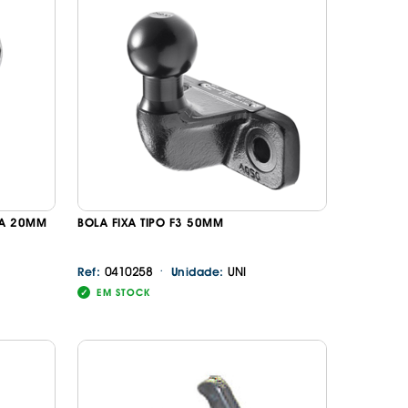
ORREFLECTORAS
DESIVOS
AVÃO EBC
REGUIÇAS
URO PNEUS
CA 20MM
BOLA FIXA TIPO F3 50MM
·
0410258
UNI
Ref:
Unidade:
EM STOCK