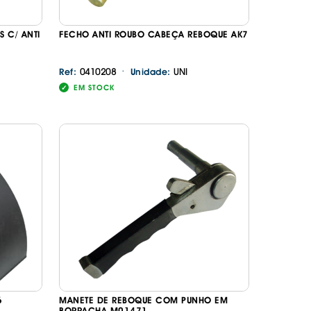
S C/ ANTI
FECHO ANTI ROUBO CABEÇA REBOQUE AK7
·
0410208
UNI
Ref:
Unidade:
EM STOCK
6
MANETE DE REBOQUE COM PUNHO EM
BORRACHA M01471